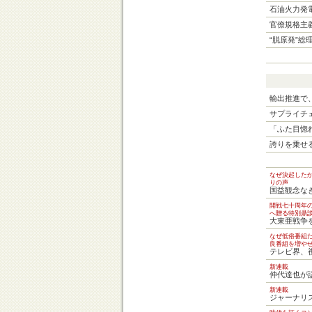
石油火力発
官僚規格主
“脱原発”総
輸出推進で
サプライチ
「ふた目惚
誇りを乗せ
なぜ決起した
りの声
国益観念な
開戦七十周年
へ贈る特別鼎
大東亜戦争
なぜ低俗番組
良番組を増や
テレビ界、
新連載
仲代達也が
新連載
ジャーナリ