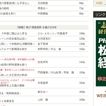
10位
電の需要急増にも不安なし
天坊昭彦
66p
義の敗戦
堺屋太一
72p
理の仮面を剥ぐ
中西輝政
80p
【特集】再び“高度成長”を遂げる日本
、３年後に陽はまた昇る
ビル･エモット／竹森俊平
106p
ェーンの完全復旧は近い
大河原克行
128p
れ買い」で本格的な消費回復へ
金子哲雄
134p
るクルマで新興国を制す
布野幸利／片山 修
116p
か――民主党中堅・若手議員たちの怒
吉良州司
142p
き総理の即時退陣を願う
の夏、恥を失くしたこの国の大人たち
門田隆将／片山杜秀／早坂 隆
150p
談
を戦った大正世代の矜持
だらけになったのか？ どうすれば優
月尾嘉男
162p
せるのか？
視聴率至上主義の愚昧
春日太一
200p
語る「昭和映画史」
上杉 隆
169p
スト休業宣言