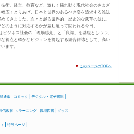
・技術、経営、教育など、激しく揺れ動く現代社会のさまざ
を幅広くとりあげ、日本と世界のあるべき姿を追求する雑誌
努めてきました。次々と起る世界的、歴史的な変革の波に、
がどのように対応するかが差し迫って闘われる今日、
e』はビジネス社会の「現場感覚」と「良識」を基礎としつつ、
鮮な視点と確かなビジョンを提起する総合雑誌として、高い
ています。
このページのTOPへ
庭通販
コミック
デジタル・電子書籍
通信教育
eラーニング
職域図書
グッズ
ティ
特設ページ