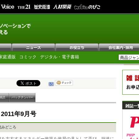
家庭通販
コミック
デジタル・電子書籍
購読
バックナンバー
雑誌一
e
2011年9月号
読みどころ
趨を左右するエネルギー政策を政局の具として弄び、拙速に