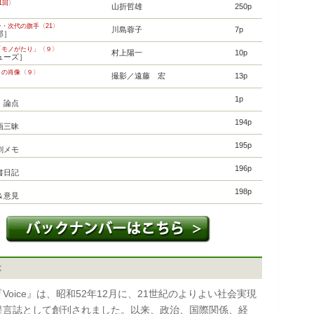
1回〉
山折哲雄
250p
・次代の旗手〈21〉
川島蓉子
7p
郎］
「モノがたり」〈９〉
村上陽一
10p
ューズ］
」の肖像〈９〉
撮影／遠藤 宏
13p
］
1p
！論点
194p
画三昧
195p
劇メモ
196p
書日記
198p
＆意見
は
oice』は、昭和52年12月に、21世紀のよりよい社会実現
提言誌として創刊されました。以来、政治、国際関係、経