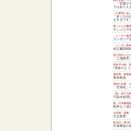
時代を拓くコ
「『官製デ
ではありえ
この著者に会
「多くの小
えすぎです
彦にゃんの憂
久しぶりの
「ニッポン新
カンボジア
「ニッポン新
改正臓器移
世の流行にひと
「工場夜景
高井戸の蛙、世
“津波のよう
海堂尊、医療
救命救急
巻頭の言葉〈
「空洞化」
［新・原子力
汚染水処理
新・日本建国
戦争なく成
大宰相・原敬〈
大正政変
私日記〈第14
牛身事故の