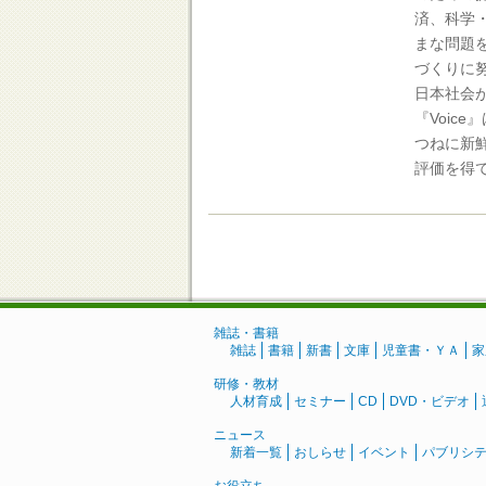
済、科学
まな問題
づくりに
日本社会
『Voic
つねに新
評価を得
雑誌・書籍
雑誌
書籍
新書
文庫
児童書・ＹＡ
家
研修・教材
人材育成
セミナー
CD
DVD・ビデオ
ニュース
新着一覧
おしらせ
イベント
パブリシ