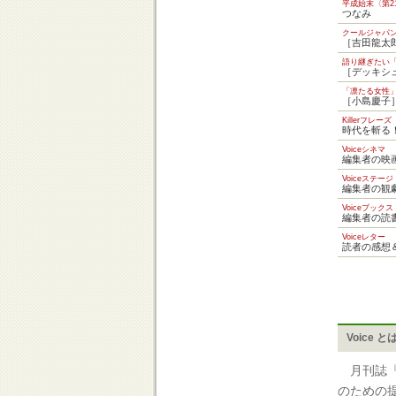
平成始末〈第2
つなみ
クールジャパン
［吉田龍太
語り継ぎたい
［デッキシ
「凛たる女性
［小島慶子
Killerフレーズ
時代を斬る
Voiceシネマ
編集者の映
Voiceステージ
編集者の観
Voiceブックス
編集者の読
Voiceレター
読者の感想
Voice と
月刊誌『V
のための