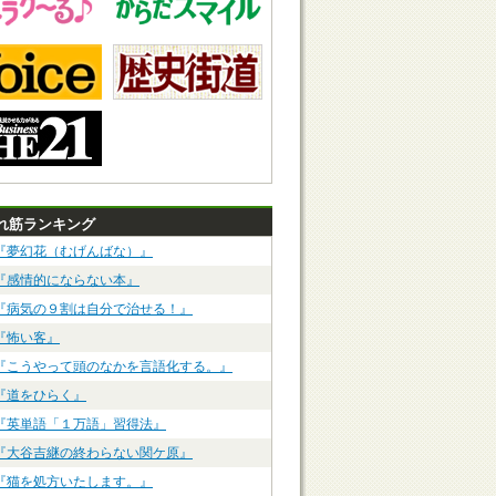
れ筋ランキング
『夢幻花（むげんばな）』
『感情的にならない本』
『病気の９割は自分で治せる！』
『怖い客』
『こうやって頭のなかを言語化する。』
『道をひらく』
『英単語「１万語」習得法』
『大谷吉継の終わらない関ケ原』
『猫を処方いたします。』