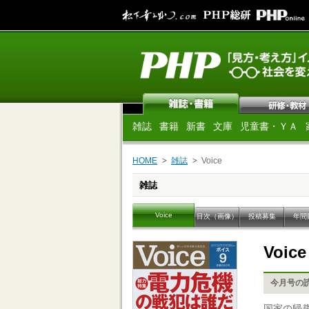
雑誌
書籍
新書
文庫
児童書・ＹＡ
HOME
雑誌
Voice
雑誌
Voice
目次（画像）
投稿募集
年間
Voic
今月号の
国家の帰