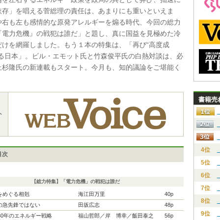
依存」を唱える菅総理の責任は、あまりにも重いといえま
や右も左も感情的な原発アレルギーを煽る時代、今回の総力
『電力危機』の戦犯は誰だ」と題し、真に国益を見極めた冷
だけを網羅しました。もう１本の特集は、「再び“高度成
げる日本」。ビル・エモット氏と竹森俊平氏の白熱対談は、必
上杉隆氏の新連載もスタート。今月も、知的議論をご堪能く
書籍売
ト
4位
目次
5位
6位
【総力特集】「電力危機」の戦犯は誰だ
7位
をめぐる相剋
海江田万里
40p
8位
の急先鋒ではない
田坂広志
48p
9位
30年のエネルギー戦略
福山哲郎／岸 博幸／飯田泰之
56p