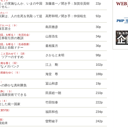
ンセプト
モ』の実施なんか、いまの中国
加藤嘉一／聞き手：加賀谷貢樹
22p
ません」
いたい！
説家は、人の生死を気取って捉
高野和明／聞き手：仲俣暁生
92p
」
国ついーと〈９〉
島田雅彦
30p
放言居士
潮流」を斬る！〈生活社会〉
山形浩生
34p
証券取引所の教訓
潮流」を斬る！〈生命医療〉
最相葉月
36p
植法と自殺ドナー
こと言わせて！〈18〉
さかもと未明
98p
」ツアーのすすめ
相を覗く〈32〉
江上 剛
102p
”なメガバンク
最前線をゆく〈５〉
海堂 尊
188p
９〉
冨山和彦
19p
への静かな真剣勝負
戦争］〈３〉
田原総一朗
210p
は国産技術でできる
論〈４〉
竹田恒泰
222p
立した統一国家
第57回〉
福田和也
234p
1回〉
曽野綾子
242p
後始末