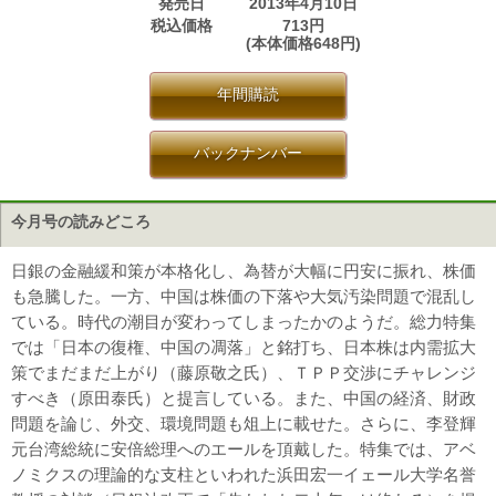
発売日
2013年4月10日
税込価格
713円
(本体価格648円)
年間購読
バックナンバー
今月号の読みどころ
日銀の金融緩和策が本格化し、為替が大幅に円安に振れ、株価
も急騰した。一方、中国は株価の下落や大気汚染問題で混乱し
ている。時代の潮目が変わってしまったかのようだ。総力特集
では「日本の復権、中国の凋落」と銘打ち、日本株は内需拡大
策でまだまだ上がり（藤原敬之氏）、ＴＰＰ交渉にチャレンジ
すべき（原田泰氏）と提言している。また、中国の経済、財政
問題を論じ、外交、環境問題も俎上に載せた。さらに、李登輝
元台湾総統に安倍総理へのエールを頂戴した。特集では、アベ
ノミクスの理論的な支柱といわれた浜田宏一イェール大学名誉