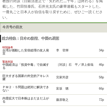
教授の対談（日銀法改正で「失われた二十年」は終わる）を掲
載した。竹田恒泰氏、石井光太氏の豪華連載もスタートした。
一冊丸ごと日本人が自信を取り戻すために、ぜひご一読くださ
い。
今月号の目次
総力特集：日本の復権、中国の凋落
特別論考
台湾が感動した安倍総理の友人発
李 登輝
34p
言
緊急対談
中国経済は「投資中毒」で自滅す
［対談］石 平／津上俊哉
46p
る
巨大すぎる国家の外交的アキレス
宮家邦彦
58p
腱
ＰＭ２・５問題は絶対に解決でき
富坂 聰
66p
ない
内需拡大で日本株はまだまだ上が
藤原敬之
72p
る