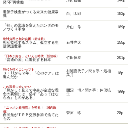
澤田哲生
146p
発“不”再稼働
遺伝子検査がつくる未来の健康常
白川太郎
183p
識
「軽」の常識を変えたホンダのモ
片山 修
189p
ノづくり革命
絶対貧困と相対貧困〈新連載〉
相互監視するスラム、孤立する生
石井光太
155p
活保護世帯
「日本が好き」といえる時代〈新連載〉
竹田恒泰
201p
「普通の国」に進化する日本
時代を拓くコンセプト
村瀬嘉代子／聞き手：最相
３・11から２年、「心のケア」は
18p
葉月
進んだか
この著者に会いたい
「輝かしく見えて中身が空虚な理
開沼 博／聞き手：仲俣暁
166p
念の裏側には、必ず『あってはな
生
らぬ』ものがある」
「ニッポン新潮流」を斬る！〈国内政
治〉
菅原 琢
28p
自民党がＴＰＰ交渉参加で捨てた
もの