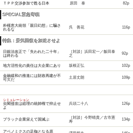
ＴＰＰ交渉参加で甦る日本
原田 泰
82p
SPECIAL緊急寄稿
朴槿恵大統領「親日幻想」に騙さ
呉 善花
116p
れるな
特集：景気回復を加速させよ
日銀法改正で「失われた二十年」
［対談］浜田宏一／飯田泰
92p
は終わる
之
地方活性化の責任は大企業にあり
坂根正弘
102p
金融緩和の推進には財政再建が不
土居丈朗
109p
可欠だ
シミュレーション
尖閣侵攻は総理の統帥権で抑止せ
兵頭二十八
126p
よ
［対談］今野晴貴／古市憲
ブラック企業栄えて国滅ぶ
134p
寿
アベノミクスの足枷となる原