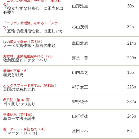
「ニッポン新潮流」を斬る！〈生活社
会〉
山形浩生
30p
「役立たずな好奇心」に正当化は
必要？
「ニッポン新潮流」を斬る！〈スポー
杉山茂樹
32p
ツ〉
「五輪で経済活性化」は正しいか
汝の隣人を愛せ〈第５回〉
島田雅彦
214p
ノーベル賞作家・莫言の本領
海堂尊、医療最前線をゆく〈25〉
海堂 尊
220p
救急医療とドクターヘリ
巻頭の言葉〈５〉
山内昌之
15p
歴史と戦史
オックスフォード留学記〈第13回〉
彬子女王
226p
英国の食あれこれ
私日記〈第161回〉
曽野綾子
232p
日々変りつつあり
平成始末〈第41回〉
山折哲雄
246p
新ローマ法王誕生
友（アート）を訪ねて〈４〉
原田マハ
6p
［マーク・ロスコ］