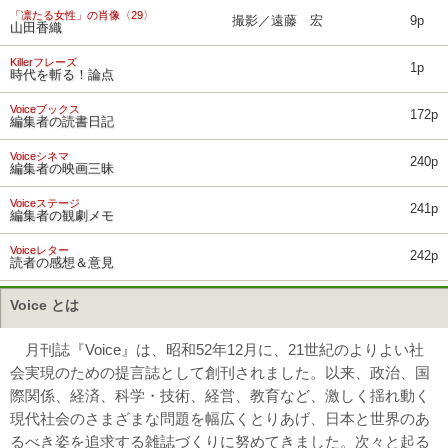
「凛たる女性」の肖像〈29〉
撮影／遠藤 宏
9p
山田香織
Killerフレーズ
1p
時代を斬る！論点
Voiceブックス
172p
編集者の読書日記
Voiceシネマ
240p
編集者の映画三昧
Voiceステージ
241p
編集者の観劇メモ
Voiceレター
242p
読者の感想＆意見
Voice とは
月刊誌『Voice』は、昭和52年12月に、21世紀のよりよい社
会実現のための提言誌として創刊されました。以来、政治、国
際関係、経済、科学・技術、経営、教育など、激しく揺れ動く
現代社会のさまざまな問題を幅広くとりあげ、日本と世界のあ
るべき姿を追求する雑誌づくりに努めてきました。次々と起る