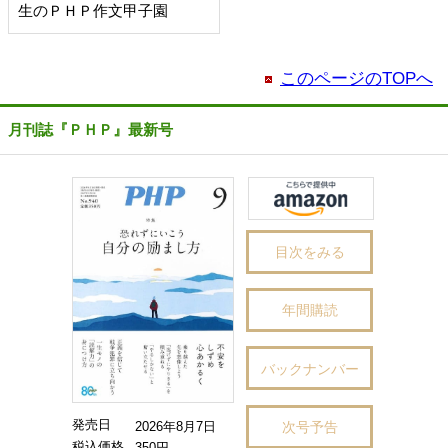
生のＰＨＰ作文甲子園
このページのTOPへ
月刊誌『ＰＨＰ』最新号
目次をみる
年間購読
バックナンバー
発売日
次号予告
2026年8月7日
税込価格