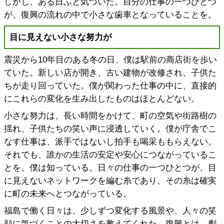
しかし、ある日ふと気づいた。自分の仕事の一つひとつ
が、復興の流れの中で小さな歯車となっていることを。
目に見えない小さな努力が
震災から10年目のある冬の日、僕は駅前の商店街を歩い
ていた。新しい店が開き、古い建物が改修され、子供た
ちが走り回っていた。僕が関わった仕事の中に、直接的
にこれらの変化を生み出したものはほとんどない。
小さな努力は、長い時間をかけて、町の空気や街路樹の
揺れ、子供たちの笑い声に浸透していく。僕が庁舎でこ
なす仕事は、派手ではないし拍手も喝采ももらえない。
それでも、誰かの生活の安定や安心につながっているこ
とを、僕は知っている。日々の仕事の一つひとつが、目
に見えないネットワークを編む糸であり、その糸は確実
に町の未来へとつながっている。
福島で働く日々は、少しずつ変化する風景や、人々の笑
顔に気づくことの大切さを教えてくれた。復興とは、劇