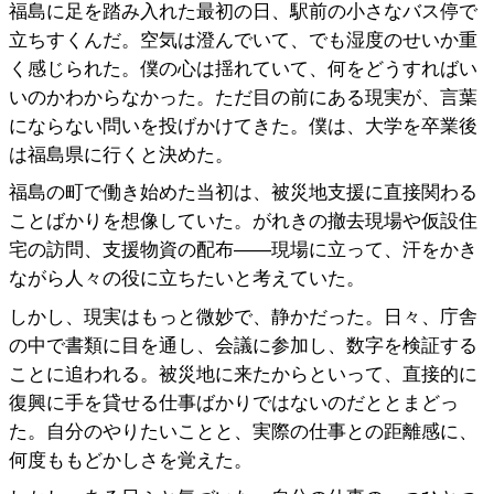
福島に足を踏み入れた最初の日、駅前の小さなバス停で
立ちすくんだ。空気は澄んでいて、でも湿度のせいか重
く感じられた。僕の心は揺れていて、何をどうすればい
いのかわからなかった。ただ目の前にある現実が、言葉
にならない問いを投げかけてきた。僕は、大学を卒業後
は福島県に行くと決めた。
福島の町で働き始めた当初は、被災地支援に直接関わる
ことばかりを想像していた。がれきの撤去現場や仮設住
宅の訪問、支援物資の配布――現場に立って、汗をかき
ながら人々の役に立ちたいと考えていた。
しかし、現実はもっと微妙で、静かだった。日々、庁舎
の中で書類に目を通し、会議に参加し、数字を検証する
ことに追われる。被災地に来たからといって、直接的に
復興に手を貸せる仕事ばかりではないのだととまどっ
た。自分のやりたいことと、実際の仕事との距離感に、
何度ももどかしさを覚えた。