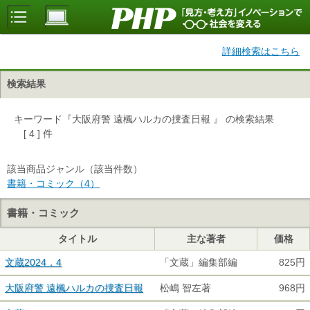
詳細検索はこちら
検索結果
キーワード『大阪府警 遠楓ハルカの捜査日報 』 の検索結果
[ 4 ] 件
該当商品ジャンル（該当件数）
書籍・コミック（4）
書籍・コミック
タイトル
主な著者
価格
文蔵2024．4
「文蔵」編集部編
825円
大阪府警 遠楓ハルカの捜査日報
松嶋 智左著
968円