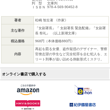
文庫判
判 型
978-4-569-90452-8
ＩＳＢＮ
著者
松嶋 智左著 《作家》
『女副署長』『 女副署長 緊急配備』『女副署
主な著作
長 祭礼』 （以上新潮文庫）
税込価格
968円（本体価格880円）
再起を図る女優、盗作疑惑のデザイナー、警察
内容
官僚志望の学生など完全犯罪を企む犯人を、エ
リート刑事が追い詰める倒叙形式ミステリ。
オンライン書店で購入する