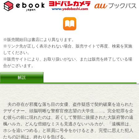
※販売開始日は書店により異なります。
※リンク先が正しく表示されない場合、販売サイトで再度、検索を実施
してください。
※販売サイトにより、お取り扱いがない、または販売を終了している場
合がございます。
解説
夫の存在が邪魔な落ち目の女優、盗作疑惑で契約破棄を迫られた
デザイナー、頭脳明晰な警察官僚志望の大学生……。完全犯罪を企
む彼らの前に現れたのは、若くして警部に抜擢された大阪府警の遠
楓ハルカ。どんな些細なミスも見逃さないハルカが、「遠楓班は、
ホシを追いつめる」と班員に号令をかけるとき、完璧に思えた犯人
たちの計画は、終わりを告げる。