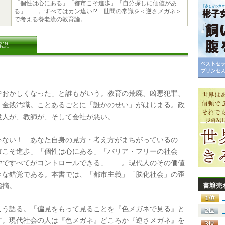
「個性は心にある」「都市こそ進歩」「自分探しに価値があ
る」……。すべてはカン違い!? 世間の常識を＜逆さメガネ＞
で考える養老流の教育論。
解説
おかしくなった」と誰もがいう。教育の荒廃、凶悪犯罪、
、金銭汚職。ことあるごとに「誰かのせい」がはじまる。政
役人が、教師が、そして会社が悪い。
ない！ あなた自身の見方・考え方がまちがっているの
市こそ進歩」「個性は心にある」「バリア・フリーの社会
学ですべてがコントロールできる」……。現代人のその価値
きな錯覚である。本書では、「都市主義」「脳化社会」の歪
指摘。
書籍売
う語る。「偏見をもって見ることを『色メガネで見る』と
す。現代社会の人は『色メガネ』どころか『逆さメガネ』を