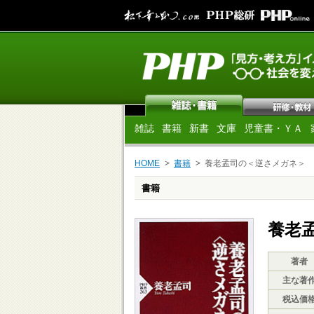
雑誌
書籍
新書
文庫
児童書・ＹＡ
HOME
書籍
養老孟司の＜逆さメガネ＞
書籍
養老
著者
主な著
税込価