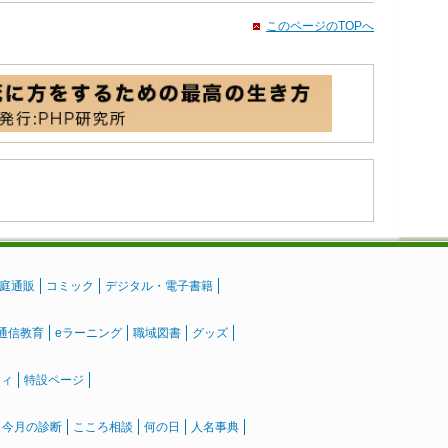
このページのTOPへ
庭通販
コミック
デジタル・電子書籍
通信教育
eラーニング
職域図書
グッズ
ティ
特設ページ
』今月の診断
こころ相談
何の日
人名事典