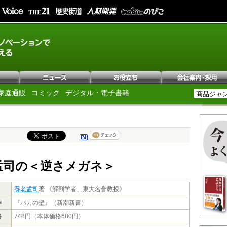
家庭通販
コミック
デジタル・電子書籍
孟司の＜逆さメガネ＞
養老孟司
著 《解剖学者、東大名誉教授》
作
『バカの壁』（新潮新書）
格
748円（本体価格680円）