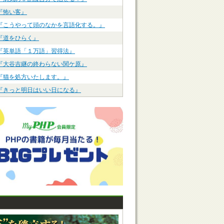
『怖い客』
『こうやって頭のなかを言語化する。』
『道をひらく』
『英単語「１万語」習得法』
『大谷吉継の終わらない関ケ原』
『猫を処方いたします。』
『きっと明日はいい日になる』