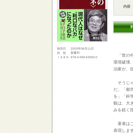
内容
2003年08月11日
発売日
新書判
判 型
「世の中
978-4-569-63083-0
ＩＳＢＮ
環境破壊
治家が、
そうじゃ
だ。「都
を」「科
観は、大
みを鋭く
著者はこ
表現しま