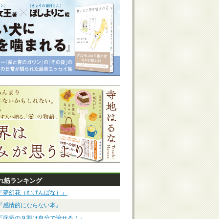
れ筋ランキング
『夢幻花（むげんばな）』
『感情的にならない本』
『病気の９割は自分で治せる！』