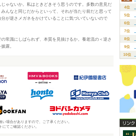
んじゃないか。私はときどきそう思うのです。多数の意見だ
4位
、みんなと同じだからといって、それが当たり前だと思って
5位
自分が逆さメガネをかけていることに気づいていないので
6位
7位
の常識にしばられず、本質を見抜けるか。養老流の＜逆さ
8位
を披露。
9位
10位
無い場合がありますので、ご了承ください。
トにてご確認ください。