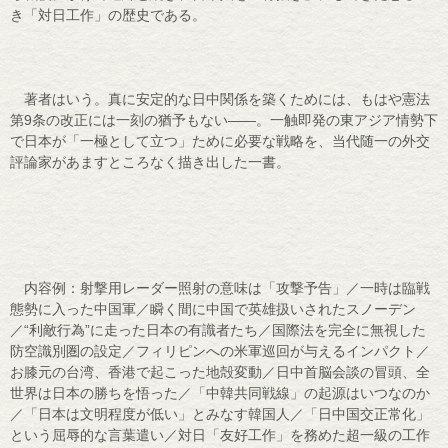
き「対日工作」の歴史である。
著者はいう。真に安定的な日中関係を築くためには、もはや憲法
第9条の改正には一刻の猶予もない――。一触即発の東アジア情勢下
で日本が「一極として立つ」ために必要な戦略を、当代随一の外交
評論家があますところなく描き出した一書。
内容例：射撃用レーダー照射の意味は「攻撃予告」／一時は臨戦
態勢に入った中国軍／瞬く間に中国で英雄扱いされたスノーデン
／“利敵行為”に走った日本の有識者たち／国際法を完全に無視した
防空識別圏の設定／フィリピンへの米軍巡回が与えるインパクト／
お膝元の台湾、香港で起こった地殻変動／日中首脳会談の冒頭、全
世界は日本の勝ちを悟った／「中韓共同戦線」の起源はいつなのか
／「日本は文明程度が低い」とみなす韓国人／「日中国交正常化」
という屈辱的な言葉遣い／対日「友好工作」を務めた超一級の工作