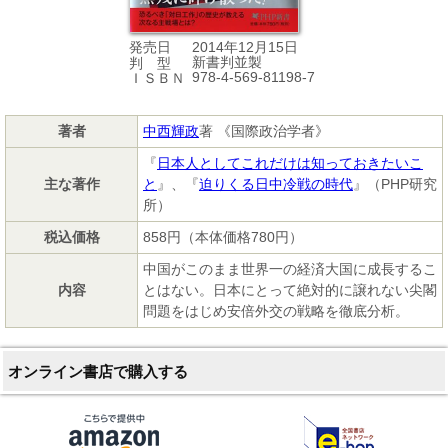
2014年12月15日
発売日
新書判並製
判 型
978-4-569-81198-7
ＩＳＢＮ
著者
中西輝政
著 《国際政治学者》
『
日本人としてこれだけは知っておきたいこ
主な著作
と
』、『
迫りくる日中冷戦の時代
』（PHP研究
所）
税込価格
858円（本体価格780円）
中国がこのまま世界一の経済大国に成長するこ
内容
とはない。日本にとって絶対的に譲れない尖閣
問題をはじめ安倍外交の戦略を徹底分析。
オンライン書店で購入する