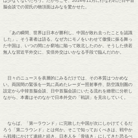
は少なくないだろう。だからこそ、2014年11月に行なわれた日中首
脳会談での習氏の物頂面はみなを驚かせた。
「あの瞬間、世界は日本が勝利し、中国が敗れ去ったことを認識
した」。そう著者は語る。なぜ力にモノをいわせて傲慢に振る舞っ
た中国は、いつの間にか窮地に陥って敗北したのか。そうした傍若
無人な習近平外交に、安倍外交はいかなる手段で臨んだのか。
日々のニュースを表層的にみるだけでは、その本質はつかめな
い。両国間の緊張を一気に高めたレーダー照射事件、防空識別圏の
設定から中韓首脳会談、日中首脳会談にいたる流れを緻密に分析し
ながら、本書はそのなかで日本外交の「戦訓」を見出していく。
ならば、「第一ラウンド」に完敗した中国が次にしかけてくるだ
ろう「第二ラウンド」とは何か。そこで知っておくべきは、戦中か
ら戦後にかけて連綿と続き、日本人を「骨抜き」にしてきた恐るべ