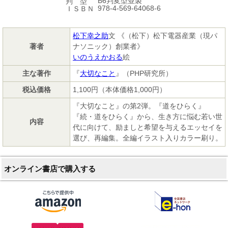
B6判変型並製
判 型
978-4-569-64068-6
ＩＳＢＮ
松下幸之助
文 《（松下）松下電器産業（現パ
著者
ナソニック）創業者》
いのうえかおる
絵
主な著作
『
大切なこと
』（PHP研究所）
税込価格
1,100円（本体価格1,000円）
『大切なこと』の第2弾。『道をひらく』
『続・道をひらく』から、生き方に悩む若い世
内容
代に向けて、励ましと希望を与えるエッセイを
選び、再編集。全編イラスト入りカラー刷り。
オンライン書店で購入する