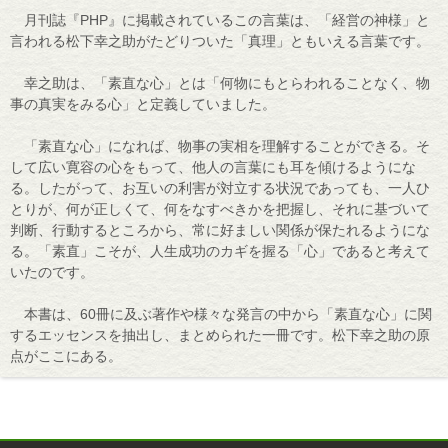
月刊誌『PHP』に掲載されているこの言葉は、「経営の神様」と
言われる松下幸之助がたどりついた「真理」ともいえる言葉です。
幸之助は、「素直な心」とは「何物にもとらわれることなく、物
事の真実をみる心」と定義していました。
「素直な心」になれば、物事の実相を理解することができる。そ
して広い寛容の心をもって、他人の言葉にも耳を傾けるようにな
る。したがって、お互いの利害が対立する状況であっても、一人ひ
とりが、何が正しくて、何をなすべきかを把握し、それに基づいて
判断、行動するところから、常に好ましい関係が保たれるようにな
る。「素直」こそが、人生成功のカギを握る「心」であると考えて
いたのです。
本書は、60冊に及ぶ著作や様々な発言の中から「素直な心」に関
するエッセンスを抽出し、まとめられた一冊です。松下幸之助の原
点がここにある。