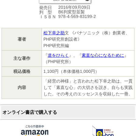
2016年09月09日
発売日
B6判変型並製
判 型
978-4-569-83199-2
ＩＳＢＮ
松下幸之助
文 《パナソニック（株）創業者、
著者
PHP研究所創設者》
PHP研究所編
『
道をひらく
』、『
素直な心になるために
』
主な著作
（PHP研究所）
税込価格
1,100円（本体価格1,000円）
「経営の神様」と言われた松下幸之助は、一貫
内容
して「素直な心」の大切さを説き、自らも実践
した。その考えのエッセンスを収録した一冊。
オンライン書店で購入する