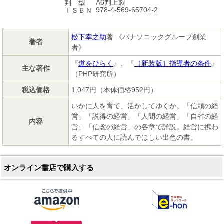
A6判上製
判 型
978-4-569-65704-2
ＩＳＢＮ
松下幸之助
著 《パナソニックグループ創業
著者
者》
『
道をひらく
』、『
［新装版］指導者の条件
』
主な著作
（PHP研究所）
税込価格
1,047円（本体価格952円）
いかに人を育て、活かしてゆくか。「信頼の経
営」「説得の経営」「人間の経営」「自省の経
内容
営」「信念の経営」の各章で詳説。経営に携わ
るすべての人に読んでほしい出色の書。
オンライン書店で購入する