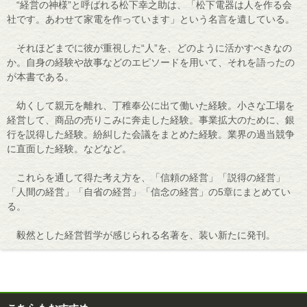
“経営の神様”と呼ばれる松下幸之助は、「松下電器は人を作る会
社です。あわせて家電を作っています」という名言を遺している。
それほどまでに彼が重視した“人”を、どのように活かすべきなの
か。自身の経験や故事などのエピソードを用いて、それを語ったの
が本書である。
幼くして親元を離れ、丁稚奉公に出て働いた経験。小さな工場を
経営して、商品の売りこみに奔走した経験。事業拡大のために、銀
行を説得した経験。紛糾した会議をまとめた経験。業界の過当競争
に直面した経験。などなど。
これらを通して得た考え方を、「信頼の経営」「説得の経営」
「人間の経営」「自省の経営」「信念の経営」の5章にまとめてい
る。
毅然とした経営哲学が感じられる名著を、装い新たに発刊。