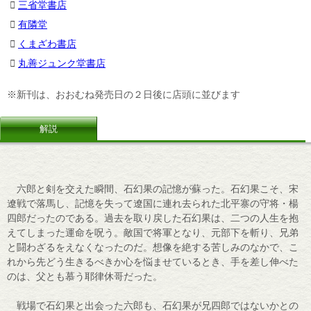
三省堂書店
有隣堂
くまざわ書店
丸善ジュンク堂書店
※新刊は、おおむね発売日の２日後に店頭に並びます
解説
六郎と剣を交えた瞬間、石幻果の記憶が蘇った。石幻果こそ、宋
遼戦で落馬し、記憶を失って遼国に連れ去られた北平寨の守将・楊
四郎だったのである。過去を取り戻した石幻果は、二つの人生を抱
えてしまった運命を呪う。敵国で将軍となり、元部下を斬り、兄弟
と闘わざるをえなくなったのだ。想像を絶する苦しみのなかで、こ
れから先どう生きるべきか心を悩ませているとき、手を差し伸べた
のは、父とも慕う耶律休哥だった。
戦場で石幻果と出会った六郎も、石幻果が兄四郎ではないかとの