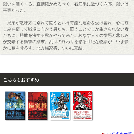
疑いを濃くする。直接確かめるべく、石幻果に近づく六郎。疑いは
事実だった。
兄弟が敵味方に別れて闘うという苛酷な運命を受け容れ、心に哀
しみを宿して戦場に向かう男たち。闘うことでしか生きられない者
たちに、勝敗を決する秋がやって来た。綾なす人々の憎悪と悲しみ
が交錯する衝撃の結末。乱世の終わりを彩る壮絶な物語が、いま静
かに幕を降ろす。北方楊家将、ついに完結。
こちらもおすすめ
おすすめ一覧