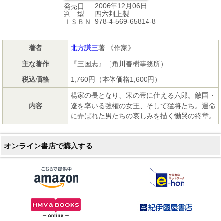
2006年12月06日
発売日
四六判上製
判 型
978-4-569-65814-8
ＩＳＢＮ
著者
北方謙三
著 《作家》
主な著作
『三国志』（角川春樹事務所）
税込価格
1,760円（本体価格1,600円）
楊家の長となり、宋の帝に仕える六郎。敵国・
内容
遼を率いる強権の女王、そして猛将たち。運命
に弄ばれた男たちの哀しみを描く慟哭の終章。
オンライン書店で購入する