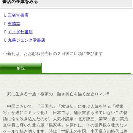
書店の在庫をみる
三省堂書店
有隣堂
くまざわ書店
丸善ジュンク堂書店
※新刊は、おおむね発売日の２日後に店頭に並びます
解説
武に生きる一族・楊家の、熱き興亡を描く歴史ロマン!!
中国において、『三国志』『水滸伝』に並ぶ人気を誇る『楊家
将』が遂にコミック化！ 日本では、翻訳書すら出ていないこの物
語に命を吹き込んだのが、人気小説家・北方謙三。第38回吉川英治
文学賞に輝いた北方版『楊家将』を原作に、その世界観を壮大なス
ケールで描き切ります。時は十世紀末の中国、小国乱立の時代は終