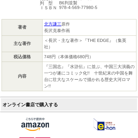
B6判並製
判 型
978-4-569-77980-5
ＩＳＢＮ
北方謙三
原作
著者
長沢克泰作画
＜長沢・主な著作＞『THE EDGE』（集英
主な著作
社）
税込価格
748円（本体価格680円）
『三国志』『水滸伝』に並ぶ、中国三大演義の
一つが遂にコミック化!! 十世紀末の中国を舞
内容
台に壮大なスケールで描かれる歴史大河ロマ
ン!!
オンライン書店で購入する