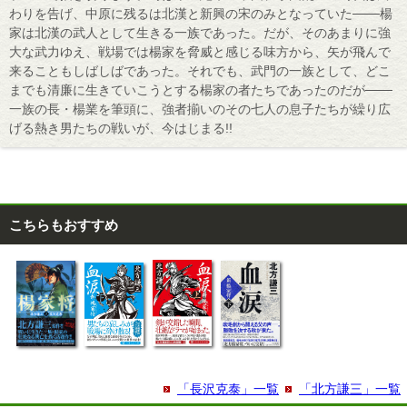
わりを告げ、中原に残るは北漢と新興の宋のみとなっていた───楊
家は北漢の武人として生きる一族であった。だが、そのあまりに強
大な武力ゆえ、戦場では楊家を脅威と感じる味方から、矢が飛んで
来ることもしばしばであった。それでも、武門の一族として、どこ
までも清廉に生きていこうとする楊家の者たちであったのだが───
一族の長・楊業を筆頭に、強者揃いのその七人の息子たちが繰り広
げる熱き男たちの戦いが、今はじまる!!
こちらもおすすめ
「長沢克泰」一覧
「北方謙三」一覧