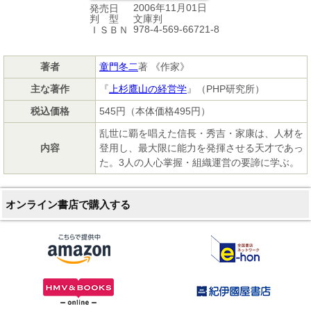
2006年11月01日
発売日
文庫判
判 型
978-4-569-66721-8
ＩＳＢＮ
著者
童門冬二
著 《作家》
主な著作
『
上杉鷹山の経営学
』（PHP研究所）
税込価格
545円（本体価格495円）
乱世に覇を唱えた信長・秀吉・家康は、人材を
内容
登用し、最大限に能力を発揮させる天才であっ
た。3人の人心掌握・組織運営の要諦に学ぶ。
オンライン書店で購入する