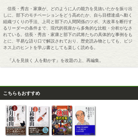
信長・秀吉・家康が、どのように人の能力を見抜いたかを振り出
しに、部下のモチベーションをどう高めたか、自ら目標達成へ動く
組織づくりの手法、上司と部下の人間関係のツボ、大改革を断行す
るリーダーの条件まで、現代的視座から多角的な比較・分析がなさ
れている。信長・秀吉・家康と部下の武将たちの具体的な事例をも
とに、平易な語り口で解説されており、歴史読み物としても、ビジ
ネス上のヒントを学ぶ書としても楽しく読める。
『人を見抜く 人を動かす』を改題の上、再編集。
こちらもおすすめ