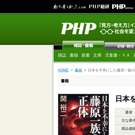
雑誌
書籍
新書
文庫
児童書・ＹＡ
HOME
書籍
日本を不幸にした藤原一族の
書籍
日本
著者
主な著
税込価