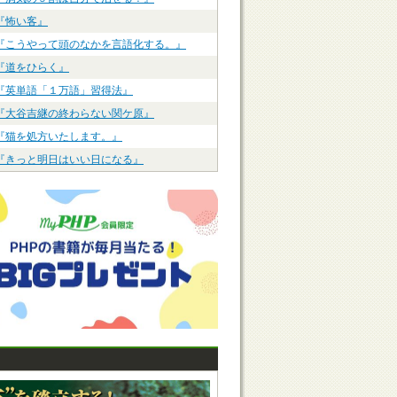
『怖い客』
『こうやって頭のなかを言語化する。』
『道をひらく』
『英単語「１万語」習得法』
『大谷吉継の終わらない関ケ原』
『猫を処方いたします。』
『きっと明日はいい日になる』