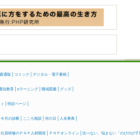
庭通販
コミック
デジタル・電子書籍
通信教育
eラーニング
職域図書
グッズ
ティ
特設ページ
』今月の診断
こころ相談
何の日
人名事典
社員研修のＰＨＰ人材開発
ＰＨＰオンライン
比べない、悩まない「のびのび子育て