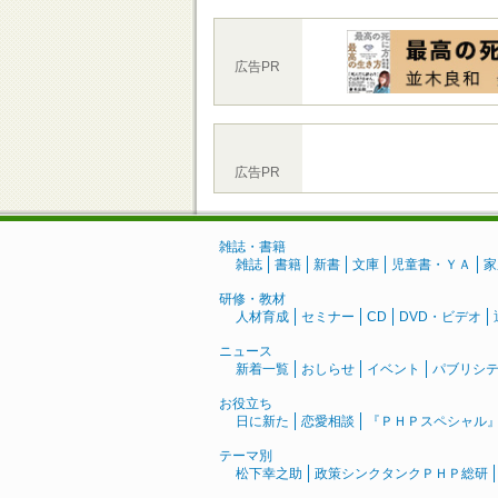
広告PR
広告PR
雑誌・書籍
雑誌
書籍
新書
文庫
児童書・ＹＡ
家
研修・教材
人材育成
セミナー
CD
DVD・ビデオ
ニュース
新着一覧
おしらせ
イベント
パブリシ
お役立ち
日に新た
恋愛相談
『ＰＨＰスペシャル
テーマ別
松下幸之助
政策シンクタンクＰＨＰ総研