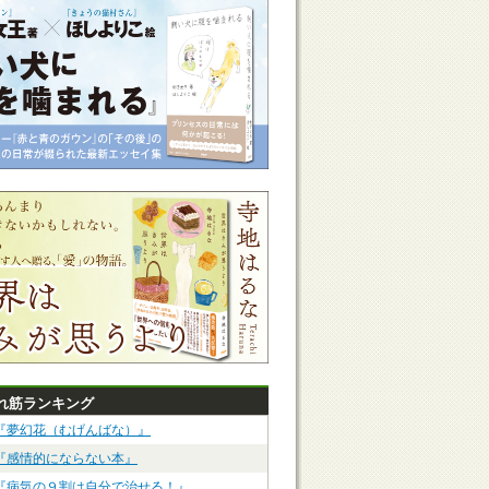
れ筋ランキング
『夢幻花（むげんばな）』
『感情的にならない本』
『病気の９割は自分で治せる！』