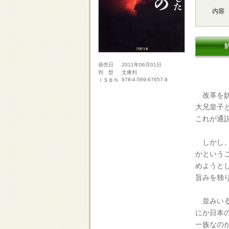
内容
2011年06月01日
発売日
文庫判
判 型
978-4-569-67657-9
ＩＳＢＮ
改革を妨
大兄皇子
これが通
しかし、
かという
めようと
旨みを独
並みいる
にか日本
一族なの