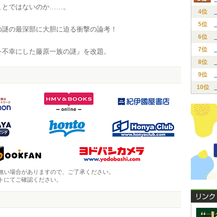
ことではないのか……。
4位
5位
謎の最深部に大胆に迫る衝撃の論考！
6位
7位
不幸にした藤原一族の謎』を改題。
8位
9位
10位
無い場合がありますので、ご了承ください。
トにてご確認ください。