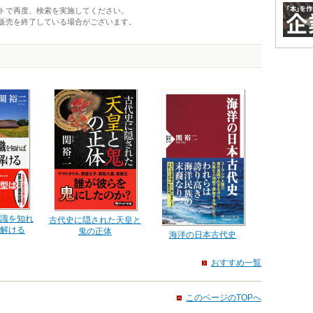
トで再度、検索を実施してください。
販売を終了している場合がございます。
識を知れ
古代史に隠された天皇と
解ける
鬼の正体
海洋の日本古代史
おすすめ一覧
このページのTOPへ