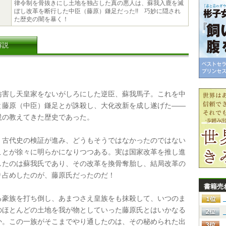
律令制を骨抜きにし土地を独占した真の悪人は、蘇我入鹿を滅
ぼし改革を断行した中臣（藤原）鎌足だった!! 巧妙に隠され
た歴史の闇を暴く！
解説
害し天皇家をないがしろにした逆臣、蘇我馬子。これを中
と藤原（中臣）鎌足とが誅殺し、大化改新を成し遂げた――
説の教えてきた歴史であった。
古代史の検証が進み、どうもそうではなかったのではない
ことが徐々に明らかになりつつある。実は国家改革を推し進
したのは蘇我氏であり、その改革を換骨奪胎し、結局改革の
り占めしたのが、藤原氏だったのだ！
書籍売
豪族を打ち倒し、あまつさえ皇族をも抹殺して、いつのま
のほとんどの土地を我が物としていった藤原氏とはいかなる
か。この一族がそこまでやり通したのは、その秘められた出