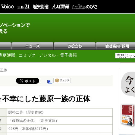
家庭通販
コミック
デジタル・電子書籍
正体
を不幸にした藤原一族の正体
関裕二著 《歴史作家》
作
『藤原氏の正体』（新潮文庫）
格
628円（本体価格571円）