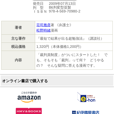
2009年07月13日
発売日
B6判変型並製
判 型
978-4-569-70980-2
ＩＳＢＮ
荘司雅彦
著 《弁護士》
著者
松野時緒
漫画
主な著作
『最短で結果が出る超勉強法』（講談社）
税込価格
1,320円（本体価格1,200円）
「裁判員制度」がついにスタートした！ で
内容
も、そもそも「裁判」って何？ どうやる
の？ そんな疑問に答える漫画です。
オンライン書店で購入する