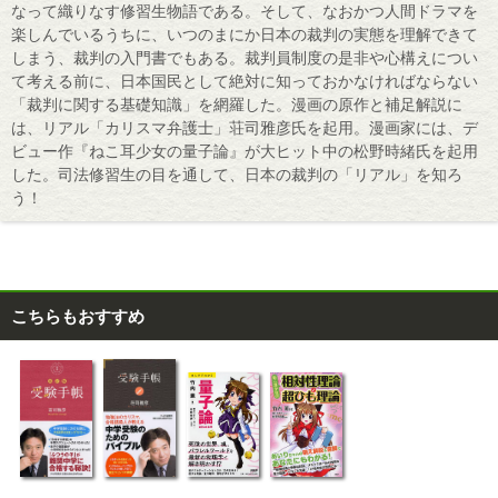
なって織りなす修習生物語である。そして、なおかつ人間ドラマを
楽しんでいるうちに、いつのまにか日本の裁判の実態を理解できて
しまう、裁判の入門書でもある。裁判員制度の是非や心構えについ
て考える前に、日本国民として絶対に知っておかなければならない
「裁判に関する基礎知識」を網羅した。漫画の原作と補足解説に
は、リアル「カリスマ弁護士」荘司雅彦氏を起用。漫画家には、デ
ビュー作『ねこ耳少女の量子論』が大ヒット中の松野時緒氏を起用
した。司法修習生の目を通して、日本の裁判の「リアル」を知ろ
う！
こちらもおすすめ