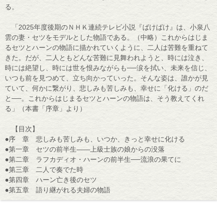
る。
「2025年度後期のＮＨＫ連続テレビ小説『ばけばけ』は、小泉八
雲の妻・セツをモデルとした物語である。（中略）これからはじま
るセツとハーンの物語に描かれていくように、二人は苦難を重ねて
きた。だが、二人ともどんな苦難に見舞われようと、時には泣き、
時には絶望し、時には世を恨みながらも──涙を拭い、未来を信じ、
いつも前を見つめて、立ち向かっていった。そんな姿は、誰かが見
ていて、何かに繋がり、悲しみも苦しみも、幸せに「化ける」のだ
と──。これからはじまるセツとハーンの物語は、そう教えてくれ
る」（本書「序章」より）
【目次】
●序 章 悲しみも苦しみも、いつか、きっと幸せに化ける
●第一章 セツの前半生――上級士族の娘からの没落
●第二章 ラフカディオ・ハーンの前半生──流浪の果てに
●第三章 二人で奏でた時
●第四章 ハーン亡き後のセツ
●第五章 語り継がれる夫婦の物語