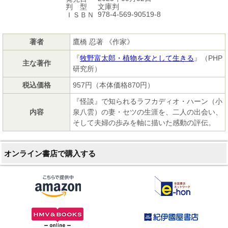
文庫判
判 型
978-4-569-90519-8
ＩＳＢＮ
著者
鷹橋 忍著 《作家》
『
牧野富太郎・植物を友として生きる
』（PHP
主な著作
研究所）
税込価格
957円（本体価格870円）
『怪談』で知られるラフカディオ・ハーン（小
内容
泉八雲）の妻・セツの生涯を、二人の出会い、
そして夫婦の歩みを軸に描いた感動の評伝。
オンライン書店で購入する