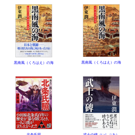
黒南風（くろはえ）の海
黒南風（くろはえ）の海
武士の碑（いしぶみ）
北条氏照