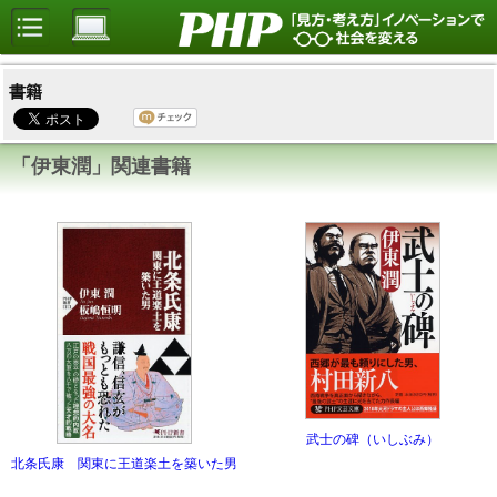
書籍
「伊東潤」関連書籍
武士の碑（いしぶみ）
北条氏康 関東に王道楽土を築いた男