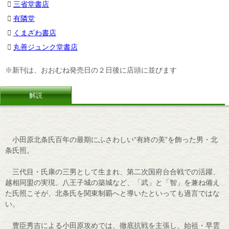
三省堂書店
有隣堂
くまざわ書店
丸善ジュンク堂書店
※新刊は、おおむね発売日の２日後に店頭に並びます
解説
小田原北条氏百年の最期にふさわしい“有終の美”を飾った男・北
条氏照。
三代目・氏康の三男として生まれ、第二次国府台合戦での活躍、
越相同盟の実現、八王子城の築城など、「武」と「智」を兼ね備え
た氏照こそが、北条氏を関東制覇へと導いたといっても過言ではな
い。
豊臣秀吉による小田原攻めでは、徹底抗戦を主張し、始祖・早雲