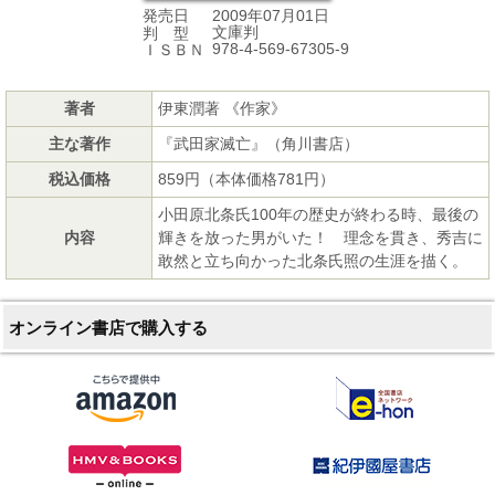
2009年07月01日
発売日
文庫判
判 型
978-4-569-67305-9
ＩＳＢＮ
著者
伊東潤著 《作家》
主な著作
『武田家滅亡』（角川書店）
税込価格
859円（本体価格781円）
小田原北条氏100年の歴史が終わる時、最後の
内容
輝きを放った男がいた！ 理念を貫き、秀吉に
敢然と立ち向かった北条氏照の生涯を描く。
オンライン書店で購入する