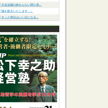
『大谷吉継の終わらない関ケ原』
『猫を処方いたします。』
『きっと明日はいい日になる』