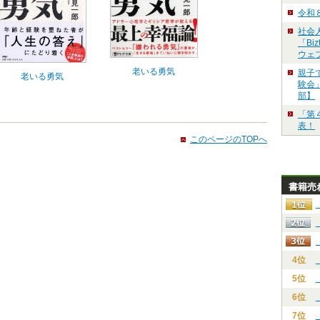
令和
社会
「Bi
ウェ
老いる勇気
親子
老いる勇気
験会」
部】
「第
表！
このページのTOPへ
書籍売
4位
5位
6位
7位