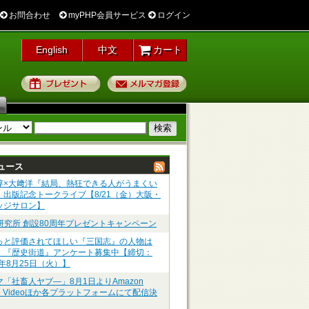
お問合わせ
myPHP会員サービス
ログイン
English
中文
カート
プレゼント
メルマガ登録
ュース
淳×大﨑洋『結局、熱狂できる人がうまくい
』出版記念トークライブ【8/21（金）大阪・
ッジサロン】
P研究所 創設80周年プレゼントキャンペーン
っと評価されてほしい『三国志』の人物は
】『歴史街道』アンケート募集中【締切：
6年8月25日（火）】
マ「社畜人ヤブ―」8月1日よりAmazon
me Videoほか各プラットフォームにて配信決