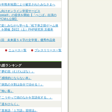
８年熊本地震により被災されたみなさまへ
人向けオンライン学習サービス
ztopia®」の提供を開始【「ぺこぱ」出演の
ブCMも公開】
で楽しみながら学べる「松下幸之助ゲーム体
を開催【8/22（土）PHP研究所 京都本
４回 未来屋５４字の文学賞」優秀作品発
ニュース一覧
プレスリリース一覧
れ筋ランキング
『夢幻花（むげんばな）』
『感情的にならない本』
『病気の９割は自分で治せる！』
『怖い客』
『こうやって頭のなかを言語化する。』
『道をひらく』
『英単語「１万語」習得法』