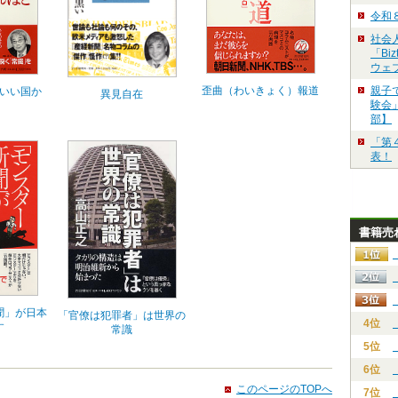
令和
社会
「Bi
ウェ
歪曲（わいきょく）報道
親子
いい国か
異見自在
験会」
部】
「第
表！
書籍売
聞」が日本
「官僚は犯罪者」は世界の
4位
す
常識
5位
6位
このページのTOPへ
7位