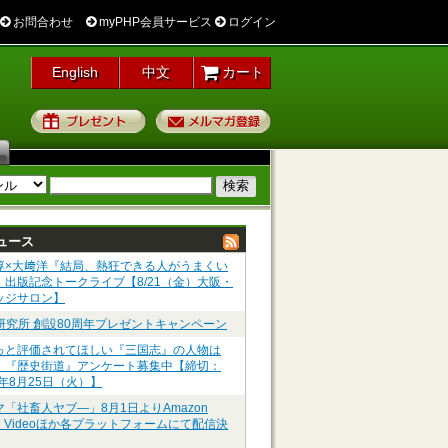
お問合わせ
myPHP会員サービス
ログイン
English
中文
カート
プレゼント
メルマガ登録
ュース
淳×大﨑洋『結局、熱狂できる人がうまくい
』出版記念トークライブ【8/21（金）大阪・
ッジサロン】
P研究所 創設80周年プレゼントキャンペーン
っと評価されてほしい『三国志』の人物は
】『歴史街道』アンケート募集中【締切：
6年8月25日（火）】
マ「社畜人ヤブ―」8月1日よりAmazon
me Videoほか各プラットフォームにて配信決