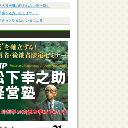
『大谷吉継の終わらない関ケ原』
『猫を処方いたします。』
『きっと明日はいい日になる』