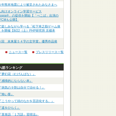
８年熊本地震により被災されたみなさまへ
人向けオンライン学習サービス
ztopia®」の提供を開始【「ぺこぱ」出演の
ブCMも公開】
で楽しみながら学べる「松下幸之助ゲーム体
を開催【8/22（土）PHP研究所 京都本
４回 未来屋５４字の文学賞」優秀作品発
ニュース一覧
プレスリリース一覧
れ筋ランキング
『夢幻花（むげんばな）』
『感情的にならない本』
『病気の９割は自分で治せる！』
『怖い客』
『こうやって頭のなかを言語化する。』
『道をひらく』
『英単語「１万語」習得法』