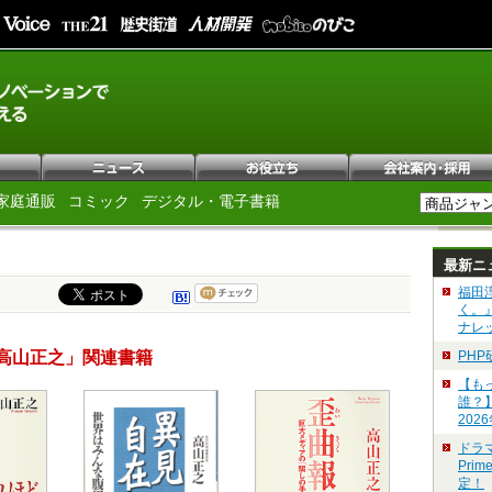
家庭通販
コミック
デジタル・電子書籍
最新ニ
福田
く。
ナレ
高山正之」関連書籍
PH
【も
誰？
202
ドラ
Pri
定！