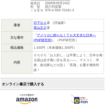
2008年09月24日
発売日
四六判並製
判 型
978-4-569-70181-3
ＩＳＢＮ
日下公人
著 《評論家》
著者
高山正之
著
『
アメリカに頼らなくても大丈夫な日本へ
主な著作
(PHP研究所)
』（PHP研究所）
税込価格
1,430円（本体価格1,300円）
そろそろ「お人好し」は卒業しよう。日本を侮
る国は必ず痛い目を見る――。マスコミ、学
内容
者、政治家などが説く「常識」を覆す痛快対
談！
オンライン書店で購入する