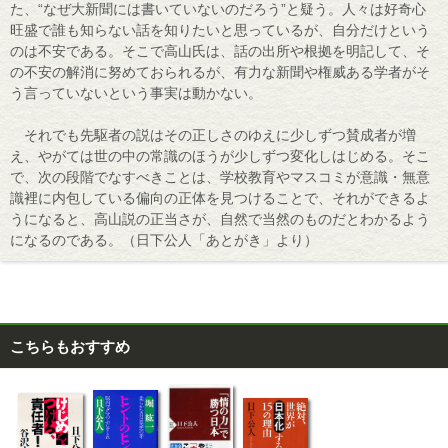
た、“なぜ大新聞には書いていないのだろう”と疑う。人々は好奇心
旺盛で誰も知らない話を知りたいと思っているが、自分だけという
のは不安である。そこで高山氏は、話の出所や根拠を明記して、そ
の不安の解消に努めておられるが、有力な新聞や権威ある学者がそ
う言っていないという事実は動かない。
それでも先駆者の説はその正しさのゆえに少しずつ賛成者が増
え、やがては世の中の常識のほうが少しずつ変化しはじめる。そこ
で、次の段階でなすべきことは、学校教育やマスコミが意識・無意
識裡に内包している偏向の正体を見つけることで、それができるよ
うになると、高山説の正当さが、自然で当然のものだとわかるよう
になるのである。（日下公人「あとがき」より）
こちらもおすすめ