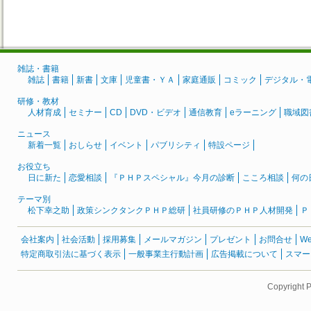
雑誌・書籍
雑誌
書籍
新書
文庫
児童書・ＹＡ
家庭通販
コミック
デジタル・
研修・教材
人材育成
セミナー
CD
DVD・ビデオ
通信教育
eラーニング
職域図
ニュース
新着一覧
おしらせ
イベント
パブリシティ
特設ページ
お役立ち
日に新た
恋愛相談
『ＰＨＰスペシャル』今月の診断
こころ相談
何の
テーマ別
松下幸之助
政策シンクタンクＰＨＰ総研
社員研修のＰＨＰ人材開発
Ｐ
会社案内
社会活動
採用募集
メールマガジン
プレゼント
お問合せ
W
特定商取引法に基づく表示
一般事業主行動計画
広告掲載について
スマー
Copyright 