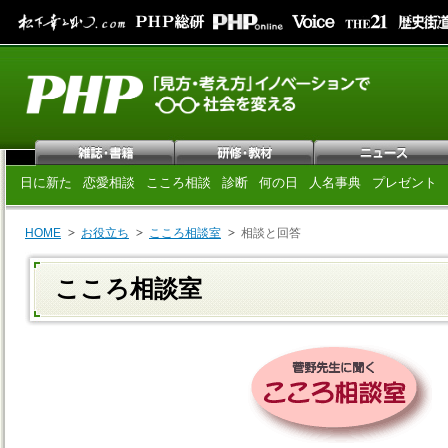
日に新た
恋愛相談
こころ相談
診断
何の日
人名事典
プレゼント
HOME
お役立ち
こころ相談室
相談と回答
こころ相談室