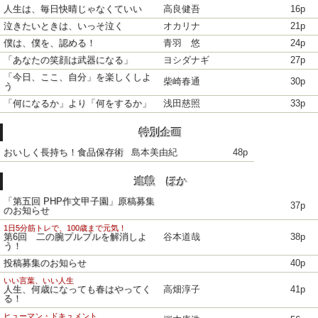
人生は、毎日快晴じゃなくていい
高良健吾
16p
泣きたいときは、いっそ泣く
オカリナ
21p
僕は、僕を、認める！
青羽 悠
24p
「あなたの笑顔は武器になる」
ヨシダナギ
27p
「今日、ここ、自分」を楽しくしよ
柴崎春通
30p
う
「何になるか」より「何をするか」
浅田慈照
33p
特別企画
おいしく長持ち！食品保存術
島本美由紀
48p
連載 ほか
「第五回 PHP作文甲子園」原稿募集
37p
のお知らせ
1日5分筋トレで、100歳まで元気！
第6回 二の腕プルプルを解消しよ
谷本道哉
38p
う！
投稿募集のお知らせ
40p
いい言葉、いい人生
人生、何歳になっても春はやってく
高畑淳子
41p
る！
ヒューマン・ドキュメント