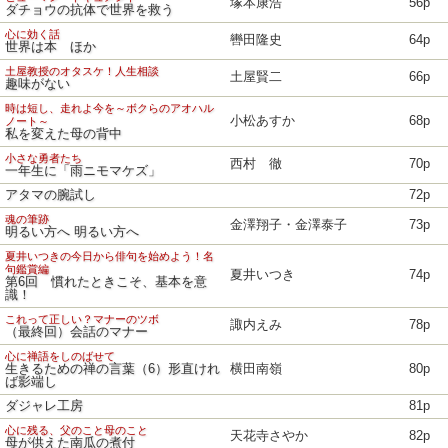
塚本康浩
56p
ダチョウの抗体で世界を救う
心に効く話
轡田隆史
64p
世界は本 ほか
土屋教授のオタスケ！人生相談
土屋賢二
66p
趣味がない
時は短し、走れよ今を～ボクらのアオハル
小松あすか
68p
ノート～
私を変えた母の背中
小さな勇者たち
西村 徹
70p
一年生に「雨ニモマケズ」
アタマの腕試し
72p
魂の筆跡
金澤翔子・金澤泰子
73p
明るい方へ 明るい方へ
夏井いつきの今日から俳句を始めよう！名
句鑑賞編
夏井いつき
74p
第6回 慣れたときこそ、基本を意
識！
これって正しい？マナーのツボ
諏内えみ
78p
（最終回）会話のマナー
心に禅語をしのばせて
生きるための禅の言葉（6）形直けれ
横田南嶺
80p
ば影端し
ダジャレ工房
81p
心に残る、父のこと母のこと
天花寺さやか
82p
母が供えた南瓜の煮付