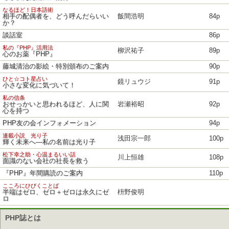
なるほど！日本語術
相手の配偶者を、どう呼んだらいい
飯間浩明
84p
か？
談話室
86p
私の『PHP』活用法
柳沢祐子
89p
心のお薬『PHP』
藤城清治の影絵・特別頒布のご案内
90p
ひと☆コト星占い
鏡リュウジ
91p
小さな変化に気づいて！
私の信条
おせっかいと思われるほど、人に関
岩瀬裕昭
92p
心を持つ
PHP友の会インフォメーション
94p
連載小説 光り子
浅田宗一郎
100p
輝く未来へ―私の名前は光り子
松下幸之助・心温まるいい話
川上恒雄
108p
面識のない会社の社長を救う
『PHP』年間購読のご案内
110p
こころにひびくことば
半端はゼロ、ゼロ＋ゼロは永久にゼ
枡野俊明
ロ
PHP誌とは