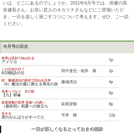
いは、どこにあるのでしょうか。2021年6月号では、俳優の高
良健吾さん、お笑い芸人のオカリナさんなどにご登場いただ
き、一日を楽しく過ごすコツについて考えます。ぜひ、ご一読
ください。
今月号の目次
世界は笑顔で結ばれる
1p
アメリカ
この日何の日？
田中達也・柏井 壽
2p
6/19朗読の日
続 藤城清治の影絵で訪ねる日本
藤城清治
4p
（6）魔法の森に燃える再生の炎
未来へつなぐ 京の技
6p
【六】和傘
萩尾望都の世界 浪漫への誘い
萩尾望都
8p
（最終回）初夏への旅立ち
生きる
平井 瞳
12p
君のがんばりがすべてだ
一日が楽しくなるとっておきの秘訣