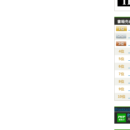
書籍売
4位
5位
6位
7位
8位
9位
10位
@gekk
月