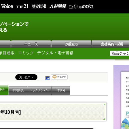
家庭通販
コミック
デジタル・電子書籍
予告
年間購読
バックナンバー
増刊号
6年10月号]