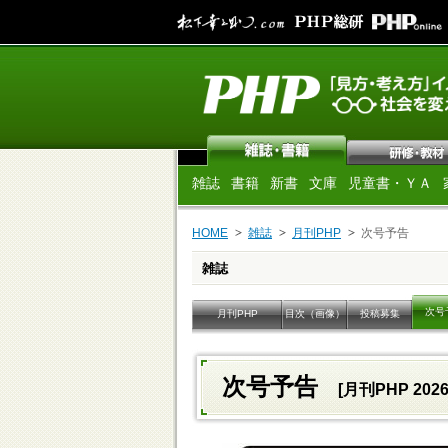
雑誌
書籍
新書
文庫
児童書・ＹＡ
HOME
雑誌
月刊PHP
次号予告
雑誌
次号
月刊PHP
目次（画像）
投稿募集
次号予告
[月刊PHP 202