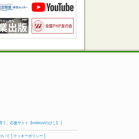
」応援サイト【nobico/のびこ】
ついて
クッキーポリシー