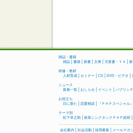
雑誌・書籍
雑誌
書籍
新書
文庫
児童書・ＹＡ
家
研修・教材
人材育成
セミナー
CD
DVD・ビデオ
ニュース
新着一覧
おしらせ
イベント
パブリシ
お役立ち
日に新た
恋愛相談
『ＰＨＰスペシャル
テーマ別
松下幸之助
政策シンクタンクＰＨＰ総研
会社案内
社会活動
採用募集
メールマガ