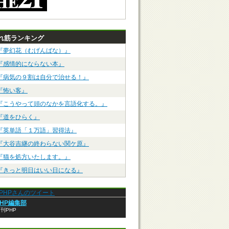
れ筋ランキング
『夢幻花（むげんばな）』
『感情的にならない本』
『病気の９割は自分で治せる！』
『怖い客』
『こうやって頭のなかを言語化する。』
『道をひらく』
『英単語「１万語」習得法』
『大谷吉継の終わらない関ケ原』
『猫を処方いたします。』
『きっと明日はいい日になる』
anPHPさんのツイート
PHP編集部
刊PHP