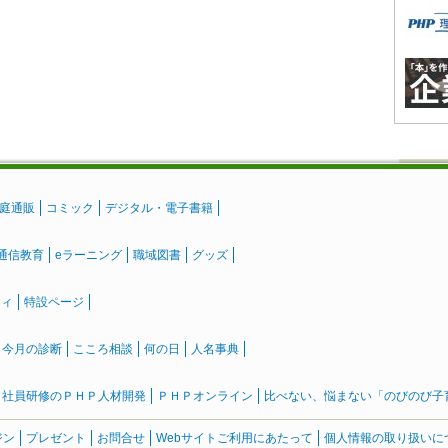
庭通販
コミック
デジタル・電子書籍
通信教育
eラーニング
職域図書
グッズ
ティ
特設ページ
』今月の診断
こころ相談
何の日
人名事典
社員研修のＰＨＰ人材開発
ＰＨＰオンライン
比べない、悩まない「のびのび子育て
ジン
プレゼント
お問合せ
Webサイトご利用にあたって
個人情報の取り扱いに