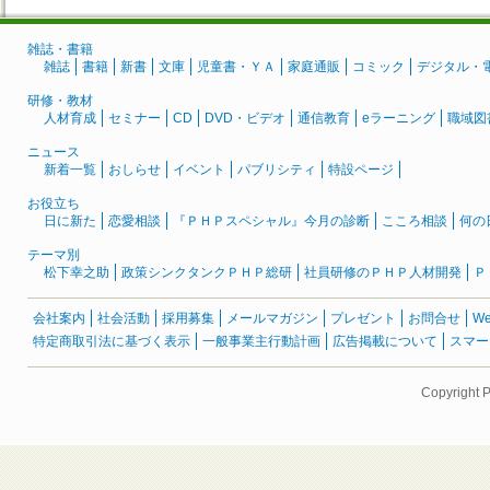
雑誌・書籍
雑誌
書籍
新書
文庫
児童書・ＹＡ
家庭通販
コミック
デジタル・
研修・教材
人材育成
セミナー
CD
DVD・ビデオ
通信教育
eラーニング
職域図
ニュース
新着一覧
おしらせ
イベント
パブリシティ
特設ページ
お役立ち
日に新た
恋愛相談
『ＰＨＰスペシャル』今月の診断
こころ相談
何の
テーマ別
松下幸之助
政策シンクタンクＰＨＰ総研
社員研修のＰＨＰ人材開発
Ｐ
会社案内
社会活動
採用募集
メールマガジン
プレゼント
お問合せ
W
特定商取引法に基づく表示
一般事業主行動計画
広告掲載について
スマー
Copyright 