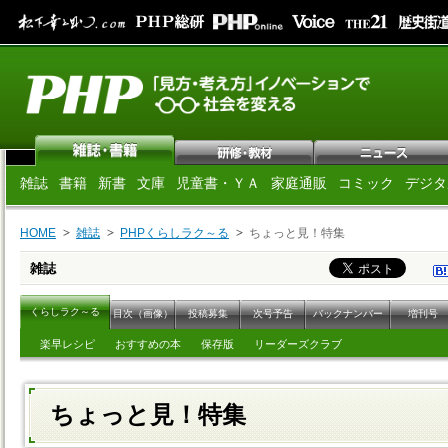
雑誌
書籍
新書
文庫
児童書・ＹＡ
家庭通販
コミック
デジタ
HOME
雑誌
PHPくらしラク～る
ちょっと見！特集
雑誌
くらしラク～る
目次（画像）
投稿募集
次号予告
バックナンバー
増刊号
楽早レシピ
おすすめの本
保存版
リーダーズクラブ
ちょっと見！特集