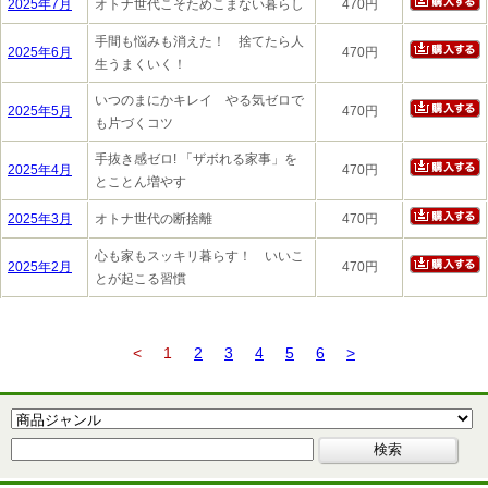
2025年7月
オトナ世代こそためこまない暮らし
470円
手間も悩みも消えた！ 捨てたら人
2025年6月
470円
生うまくいく！
いつのまにかキレイ やる気ゼロで
2025年5月
470円
も片づくコツ
手抜き感ゼロ! 「ザボれる家事」を
2025年4月
470円
とことん増やす
2025年3月
オトナ世代の断捨離
470円
心も家もスッキリ暮らす！ いいこ
2025年2月
470円
とが起こる習慣
<
1
2
3
4
5
6
>