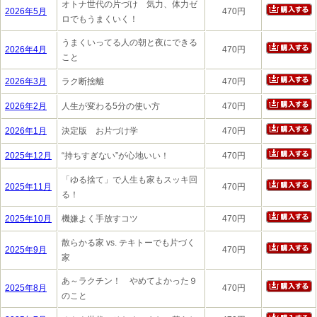
オトナ世代の片づけ 気力、体力ゼ
2026年5月
470円
ロでもうまくいく！
うまくいってる人の朝と夜にできる
2026年4月
470円
こと
2026年3月
ラク断捨離
470円
2026年2月
人生が変わる5分の使い方
470円
2026年1月
決定版 お片づけ学
470円
2025年12月
“持ちすぎない”が心地いい！
470円
「ゆる捨て」で人生も家もスッキ回
2025年11月
470円
る！
2025年10月
機嫌よく手放すコツ
470円
散らかる家 vs. テキトーでも片づく
2025年9月
470円
家
あ～ラクチン！ やめてよかった９
2025年8月
470円
のこと