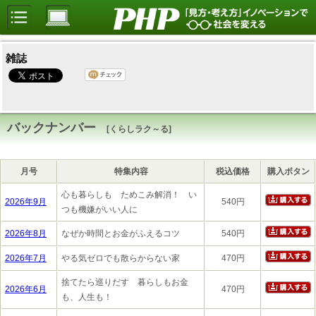
雑誌
バックナンバー
[くらしラク～る]
月号
特集内容
税込価格
購入ボタン
心も暮らしも ためこみ解消！ い
2026年9月
540円
つも機嫌がいい人に
2026年8月
なぜか時間とお金がふえるコツ
540円
2026年7月
やる気ゼロでも散らからない家
470円
捨てたら巡りだす 暮らしもお金
2026年6月
470円
も、人生も！