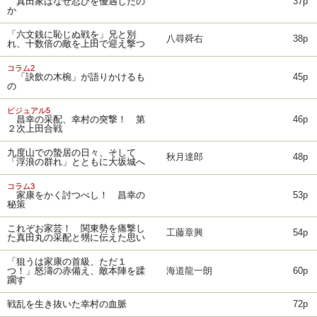
真田家はなぜ忍びを優遇したの
37p
か
「六文銭に恥じぬ戦を」兄と別
八尋舜右
38p
れ、十数倍の敵を上田で迎え撃つ
コラム2
「訣飲の木椀」が語りかけるも
45p
の
ビジュアル5
昌幸の采配、幸村の突撃！ 第
46p
２次上田合戦
九度山での蟄居の日々、そして
秋月達郎
48p
「浮浪の群れ」とともに大坂城へ
コラム3
家康をかく討つべし！ 昌幸の
53p
秘策
これぞお家芸！ 関東勢を痛撃し
工藤章興
54p
た真田丸の采配と甥に伝えた思い
「狙うは家康の首級、ただ１
つ！」怒濤の赤備え、敵本陣を蹂
海道龍一朗
60p
躙す
戦乱を生き抜いた幸村の血脈
72p