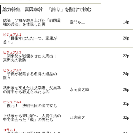
総力特集 真田幸村 「誇り」を賭けて挑む
総論 父祖が磨き上げた「戦国最
童門冬二
14p
強の兵法」を体現した男
ビジュアル1
「目指すはただ一つ、家康が
20p
首！」
ビジュアル2
関東勢を戦慄させた丸馬出！
22p
真田丸の攻防
ビジュアル3
子孫が秘蔵する名将の遺品の
24p
数々
武田家を支えた祖父幸隆、父昌幸
永岡慶之助
26p
の背中から教えられたもの
ビジュアル4
31p
復元！ 決戦当日の出で立ち
上杉家から豊臣家へ…人質生活の
江宮隆之
32p
中で出会った「義」の男たち
コラム１