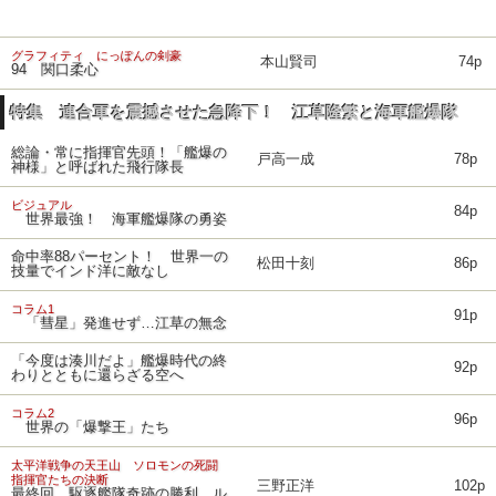
グラフィティ にっぽんの剣豪
本山賢司
74p
94 関口柔心
特集 連合軍を震撼させた急降下！ 江草隆繁と海軍艦爆隊
総論・常に指揮官先頭！「艦爆の
戸高一成
78p
神様」と呼ばれた飛行隊長
ビジュアル
84p
世界最強！ 海軍艦爆隊の勇姿
命中率88パーセント！ 世界一の
松田十刻
86p
技量でインド洋に敵なし
コラム1
91p
「彗星」発進せず…江草の無念
「今度は湊川だよ」艦爆時代の終
92p
わりとともに還らざる空へ
コラム2
96p
世界の「爆撃王」たち
太平洋戦争の天王山 ソロモンの死闘
指揮官たちの決断
三野正洋
102p
最終回 駆逐艦隊奇跡の勝利、ル