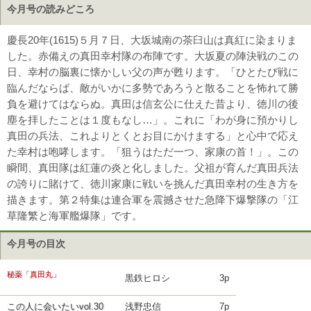
今月号の読みどころ
慶長20年(1615)５月７日、大坂城南の茶臼山は真紅に染まりま
した。赤備えの真田幸村隊の布陣です。大坂夏の陣決戦のこの
日、幸村の脳裏に懐かしい父の声が甦ります。「ひとたび戦に
臨んだならば、敵がいかに多勢であろうと散ることを怖れて勝
負を避けてはならぬ。真田は信玄公に仕えた昔より、徳川の後
塵を拝したことは１度もなし…」。これに「わが身に預かりし
真田の兵法、これよりとくとお目にかけまする」と心中で応え
た幸村は咆哮します。「狙うはただ一つ、家康の首！」。この
瞬間、真田隊は紅蓮の炎と化しました。父祖が育んだ真田兵法
の誇りに賭けて、徳川家康に戦いを挑んだ真田幸村の生き方を
描きます。第２特集は連合軍を震撼させた急降下爆撃隊の「江
草隆繁と海軍艦爆隊」です。
今月号の目次
秘薬「真田丸」
黒鉄ヒロシ
3p
この人に会いたいvol.30
浅野忠信
7p