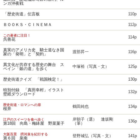
ンガ沖夜戦
「歴史街道」伝言板
110p
ＢＯＯＫＳ・ＣＩＮＥＭＡ
112p
この著者に注目！
114p
呉善花
真実のアメリカ史 騎士道なき国
渡部昇一
116p
家の「発明」と「契約」
異文化が共存する歴史の舞台 ス
中塚裕（写真・文）
125p
ペイン「銀の道」を歩く
歴史街道クイズ 「戦国検定！」
130p
特別付録 「真田幸村」イラスト
132p
壁紙ダウンロード
歴史街道・ロマンへの扉
鶴田純也
134p
桜井
岸朝子（選） 逢坂剛
江戸のスイーツを食べ歩く
136p
第18回 向島・梅鉢屋 野菜菓子
（筆）
大阪百景 摂河泉を紀行する
登野城弘（写真・文）
141p
第６回 泉南