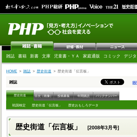
雑誌
書籍
新書
文庫
児童書・ＹＡ
家庭通販
コミック
デジタ
HOME
雑誌
歴史街道
歴史街道「伝言板」
雑誌
歴史街道
目次（画像）
投稿募集
年間購読
バックナンバー
戦国検定
歴史街道「伝言板」
歴史おもしろデータ
歴史街道「伝言板」
[2008年3月号]