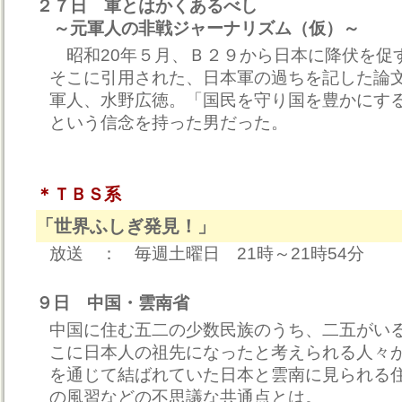
２７日 軍とはかくあるべし
～元軍人の非戦ジャーナリズム（仮）～
昭和20年５月、Ｂ２９から日本に降伏を促
そこに引用された、日本軍の過ちを記した論
軍人、水野広徳。「国民を守り国を豊かにす
という信念を持った男だった。
＊ＴＢＳ系
「世界ふしぎ発見！」
放送 ： 毎週土曜日 21時～21時54分
９日 中国・雲南省
中国に住む五二の少数民族のうち、二五がい
こに日本人の祖先になったと考えられる人々
を通じて結ばれていた日本と雲南に見られる
の風習などの不思議な共通点とは。