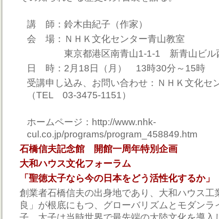
講 師：鈴木由紀子（作家）
会 場：ＮＨＫ文化センター青山教室
東京都港区南青山1-1-1 新青山ビル
日 時：2月18日（月） 13時30分～15時
受講申し込み、お問い合わせ：ＮＨＫ文化セ
（TEL 03-3475-1151）
ホームページ：http://www.nhk-
cul.co.jp/programs/program_458849.htm
石橋信夫記念館 開館一周年特別企画
大和ハウス文化フォーラム
「聖徳太子なら今の日本をどう活性化するか」
創業者石橋信夫の出身地であり、大和ハウス工
良」が根底にもつ、グローバリズムとモダンラ
子。太子は当時世界で最先端の大陸文化を導入