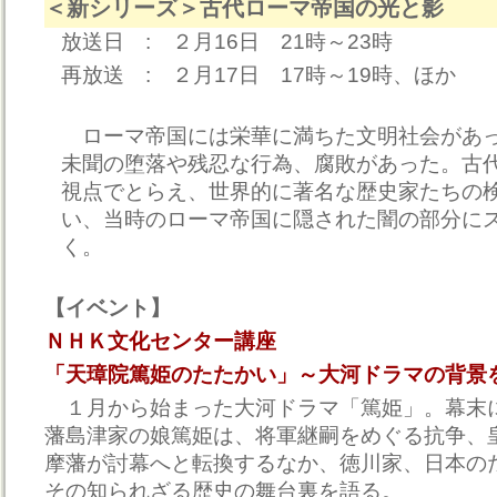
＜新シリーズ＞古代ローマ帝国の光と影
放送日 : ２月16日 21時～23時
再放送 : ２月17日 17時～19時、ほか
ローマ帝国には栄華に満ちた文明社会があ
未聞の堕落や残忍な行為、腐敗があった。古
視点でとらえ、世界的に著名な歴史家たちの
い、当時のローマ帝国に隠された闇の部分に
く。
【イベント】
ＮＨＫ文化センター講座
「天璋院篤姫のたたかい」～大河ドラマの背景
１月から始まった大河ドラマ「篤姫」。幕末
藩島津家の娘篤姫は、将軍継嗣をめぐる抗争、
摩藩が討幕へと転換するなか、徳川家、日本の
その知られざる歴史の舞台裏を語る。