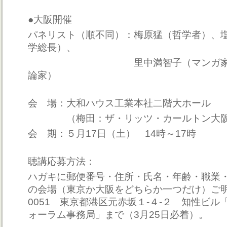
●大阪開催
パネリスト（順不同）：梅原猛（哲学者）、
学総長）、
里中満智子（マンガ家）、
論家）
会 場：大和ハウス工業本社二階大ホール
（梅田：ザ・リッツ・カールトン大阪
会 期：５月17日（土） 14時～17時
聴講応募方法：
ハガキに郵便番号・住所・氏名・年齢・職業
の会場（東京か大阪をどちらか一つだけ）ご明記
0051 東京都港区元赤坂１‐４‐２ 知性ビ
ォーラム事務局」まで（3月25日必着）。