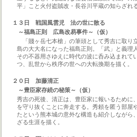
平」こと火付盗賊改・長谷川平蔵の知らざれ
１３日 戦国風雲児 法の世に散る
～福島正則 広島改易事件～（仮）
「賤ヶ岳七本槍」の筆頭として秀吉に取り
島の大大名になった福島正則。「武」と義理
その不器用さゆえに時代の波に呑み込まれて
つ、乱世から秩序の世への大転換期を描く。
２０日 加藤清正
～豊臣家存続の秘策～（仮）
秀吉の死後、清正は、豊臣家に報いるために
を守り抜くことに奔走する。秀頼を匿う部屋
たという熊本城の意外な構造も紹介しながら
ざる生涯を描く。