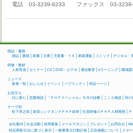
電話 03-3239-6233 ファックス 03-3239-
雑誌・書籍
雑誌
書籍
新書
文庫
児童書・ＹＡ
家庭通販
コミック
デジタル・
研修・教材
人材育成
セミナー
CD
DVD・ビデオ
通信教育
eラーニング
職域図
ニュース
新着一覧
おしらせ
イベント
パブリシティ
特設ページ
お役立ち
日に新た
恋愛相談
『ＰＨＰスペシャル』今月の診断
こころ相談
何の
テーマ別
松下幸之助
政策シンクタンクＰＨＰ総研
社員研修のＰＨＰ人材開発
Ｐ
会社案内
社会活動
採用募集
メールマガジン
プレゼント
お問合せ
W
特定商取引法に基づく表示
一般事業主行動計画
広告掲載について
スマー