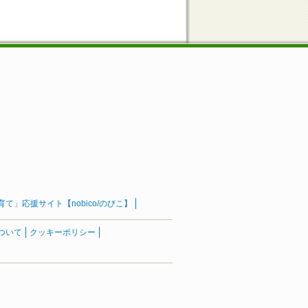
」応援サイト【nobico/のびこ】
ついて
クッキーポリシー