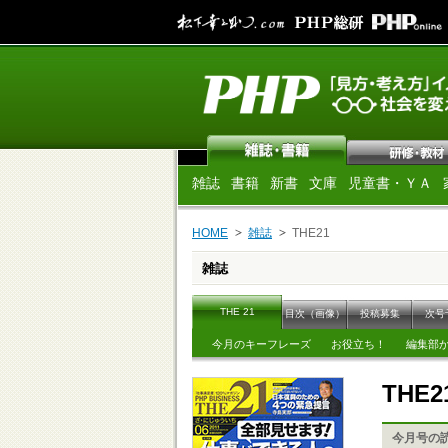
雑誌
書籍
新書
文庫
児童書・ＹＡ
HOME
雑誌
THE21
雑誌
THE 21
目次（画像）
投稿募集
次号
今月のキーフレーズ
お役立ち！
編集部
THE2
今月号の