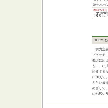
読者プレゼ
成功する30代
「“奇跡の
く追究しよ
THE21 
実力主義
プさせる
要請に応
もに、(
紹介する
に加えて、
きたい最
めざして
に幅広い