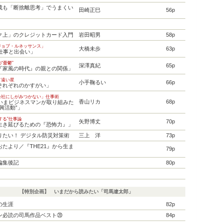
成も「断捨離思考」でうまくい
田崎正巳
56p
ク上」のクレジットカード入門
岩田昭男
58p
ジョブ・ルネッサンス」
大橋未歩
63p
「仕事と出会い」
の“憂鬱”
深澤真紀
65p
『家風の時代』の親との関係」
て遠い星
小手鞠るい
66p
それぞれのかすがい」
会社にしがみつかない」仕事術
香山リカ
68p
「いまビジネスマンが取り組みた
興活動”」
にする”仕事論
矢野博丈
70p
生き延びるための『恐怖力』」
りたい！ デジタル防災対策術
三上 洋
73p
たより／『THE21』から生ま
79p
編集後記
80p
【特別企画】 いまだから読みたい「司馬遼太郎」
の生涯
82p
ン必読の司馬作品ベスト⑳
84p