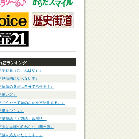
れ筋ランキング
『夢幻花（むげんばな）』
『感情的にならない本』
『病気の９割は自分で治せる！』
『怖い客』
『こうやって頭のなかを言語化する。』
『道をひらく』
『英単語「１万語」習得法』
『大谷吉継の終わらない関ケ原』
『猫を処方いたします。』