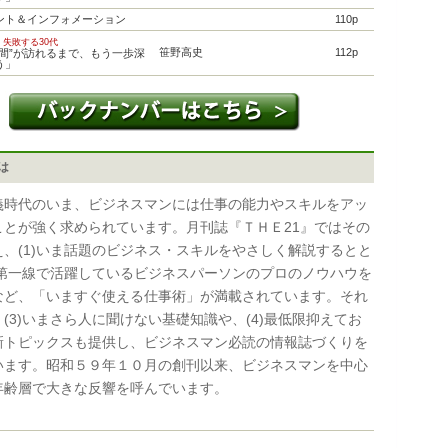
ント＆インフォメーション
110p
・失敗する30代
笹野高史
112p
瞬間”が訪れるまで、もう一歩深
う」
とは
時代のいま、ビジネスマンには仕事の能力やスキルをアッ
ことが強く求められています。月刊誌『ＴＨＥ21』ではその
え、(1)いま話題のビジネス・スキルをやさしく解説するとと
2)第一線で活躍しているビジネスパーソンのプロのノウハウを
など、「いますぐ使える仕事術」が満載されています。それ
(3)いまさら人に聞けない基礎知識や、(4)最低限抑えてお
新トピックスも提供し、ビジネスマン必読の情報誌づくりを
います。昭和５９年１０月の創刊以来、ビジネスマンを中心
年齢層で大きな反響を呼んでいます。