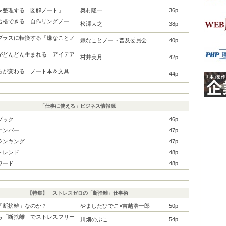
を整理する「図解ノート」
奥村隆一
36p
合格できる「自作リングノー
松澤大之
38p
プラスに転換する「嫌なことノ
嫌なことノート普及委員会
40p
がどんどん生まれる「アイデア
村井美月
42p
方が変わる「ノート本＆文具
44p
「仕事に使える」ビジネス情報源
ブック
46p
ナンバー
47p
ランキング
47p
トレンド
48p
ワード
48p
【特集】 ストレスゼロの「断捨離」仕事術
「断捨離」なのか？
やましたひでこ×吉越浩一郎
50p
も「断捨離」でストレスフリー
川畑のぶこ
54p