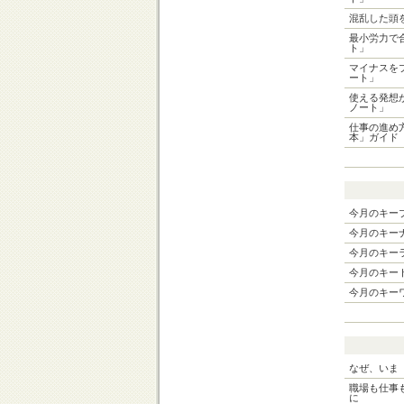
混乱した頭
最小労力で
ト」
マイナスを
ート」
使える発想
ノート」
仕事の進め
本」ガイド
今月のキー
今月のキー
今月のキー
今月のキー
今月のキー
なぜ、いま
職場も仕事
に