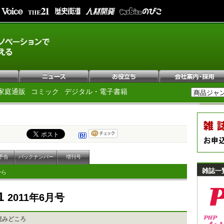
家庭通販
コミック
デジタル・電子書籍
予告
バックナンバー
増刊号
雑誌一
から
1
2011年6月号
読みどころ