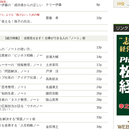
浦知良」
10位
テリー伊藤
8p
ー伊藤の「成功者からの正しい
勝つ』よりも『負けない』ための極
齋藤 孝
10p
「使える！孫子の兵法」
【総力特集】 全部見せます！ 仕事ができる人の「ノート」術
13p
人の「ノートの使い方」
起業家の「ビジネス戦略」ノー
岩瀬大輔
14p
ューサーの「情報整理」ノート
土井英司
17p
の「問題解決」ノート
戸津 涼
20p
ィブ社長の「アイデア伝達」ノ
高島郁夫
22p
「思考整理」ノート
名越康文
24p
「知的生産」ノート
鎌田浩毅
26p
育者の「タスク整理」ノート
陰山英男
28p
の広報担当が語る「ウチのノー
30p
スゴい！」
33p
題を解決する”実践ノート術
りを改善する「人生戦略ノー
金田博之
34p