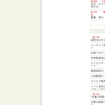
第15回 「三
天才・テリ
学び方」
第４回 「『
意」
齋藤 孝の
〈第１部〉
成果を出す
ベンチャー
ト
出版プロデ
外食取締役
クリエイテ
ート
精神科医の
人気教授の
カリスマ教
ノート会社
トはここが
〈第２部〉
“仕事の問
仕事の段取
ト」