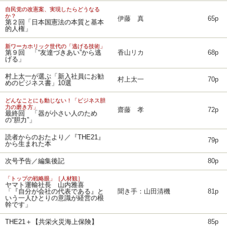
自民党の改憲案、実現したらどうなる
か？
伊藤 真
65p
第２回「日本国憲法の本質と基本
的人権」
新ワーカホリック世代の「逃げる技術」
第９回 「“友達づきあい”から逃
香山リカ
68p
げる」
村上太一が選ぶ「新入社員にお勧
村上太一
70p
めのビジネス書」10選
どんなことにも動じない！「ビジネス胆
力の磨き方」
齋藤 孝
72p
最終回 「器が小さい人のため
の“胆力”」
読者からのおたより／『THE21』
79p
から生まれた本
次号予告／編集後記
80p
「トップの戦略眼」［人材観］
ヤマト運輸社長 山内雅喜
「『自分が会社の代表である』と
聞き手：山田清機
81p
いう一人ひとりの意識が経営の根
幹です」
THE21＋【共栄火災海上保険】
85p