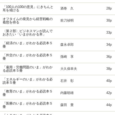
「100人の100の意見」にきちんと
酒巻 久
28p
耳を傾ける
オフタイムの発見から経営戦略の
前刀禎明
30p
着想を得る
〈第２部〉ビジネスマンが読んで
33p
おきたい「いまがわかる本」
「経済のいま」がわかる必読本５
森永卓郎
34p
冊
「外交のいま」がわかる必読本５
孫崎 享
36p
冊
「雇用・労働問題のいま」がわか
大久保幸夫
38p
る必読本５冊
「エネルギーのいま」がわかる必
石井 彰
40p
読本５冊
「教育のいま」がわかる必読本５
内藤朝雄
42p
冊
「医療のいま」がわかる必読本５
森田 豊
44p
冊