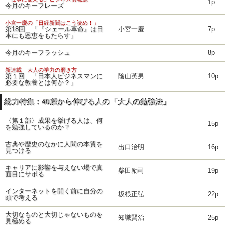
1p
今月のキーフレーズ
小宮一慶の「日経新聞はこう読め！」
第18回 「『シェール革命』は日
小宮一慶
7p
本にも恩恵をもたらす」
今月のキーフラッシュ
8p
新連載 大人の学力の磨き方
第１回 「日本人ビジネスマンに
陰山英男
10p
必要な教養とは何か？」
総力特集：40歳から伸びる人の「大人の勉強法」
〈第１部〉成果を挙げる人は、何
15p
を勉強しているのか？
古典や歴史のなかに人間の本質を
出口治明
16p
見つける
キャリアに影響を与えない場で真
柴田励司
19p
面目にサボる
インターネットを開く前に自分の
坂根正弘
22p
頭で考える
大切なものと大切じゃないものを
知識賢治
25p
見極める