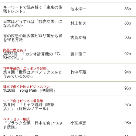
キーワードで読み解く「東京の住
池本洋一
86p
宅トレンド」
日本はどうすれば「観光立国」に
村上和夫
88p
なれるのか
胃の疾患の原因菌ピロリ菌から胃
古賀泰裕
90p
を守る方法
商品に歴史あり
第232回 「カシオ計算機の『G-
藤井龍二
92p
SHOCK』」
竹中平蔵の「ニッポン再起動」
第４回「世界はアベノミクスをど
竹中平蔵
94p
うみているのか」
日本で働く外国人ビジネスマン
96p
第18回 Yong Park（伊藤園）
シニア向けビジネス最前線
第５回 「ミヤマ珈琲（喫茶
97p
店）」（銀座ルノアール）
ベストセラー解読
『ブラック企業 日本を食いつぶ
小室淑恵
98p
す妖怪』