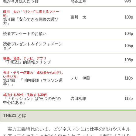
私が今月読んだ５冊
熊谷正寿
99p
藤川 太の「“ひとり”に備えるマネー
術」
藤川 太
100p
第４回「安心できる保険の選び
方」
読者アンケートのお願い
104p
読者プレゼント＆インフォメーシ
105p
ョン
映画、音楽、テレビ、アプリ
108p
『THE21』的情報クリップ
天才・テリー伊藤の「成功者からの正し
い学び方」
テリー伊藤
110p
第37回 「川内優輝（マラソン選
手）」
成功する30代・失敗する30代
「『ミッション』は“三つの円”の
岩田松雄
112p
中心にある」
THE21 とは
実力主義時代のいま、ビジネスマンには仕事の能力やスキル
をアップさせることが強く求められています。月刊誌『ＴＨＥ