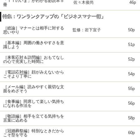
「ＩＴのいま」がわかる必読本５
佐々木俊尚
46p
冊
特集：ワンランクアップの「ビジネスマナー術」
［総論］マナーとは相手に対する
監修：岩下宣子
50p
思いやり
［基本編］周囲の働きやすさを意
51p
識しよう
［来客応対＆訪問編］おもてなし
52p
の心で充実した時間に
［電話応対編］顔がみえないから
54p
こそより丁寧に
［メール編］読みやすく親切な文
55p
面をめざそう
［食事編］同席して楽しい気持ち
56p
になれる作法を
［敬語編］相手を立てる気持ちを
58p
言葉に込める
［冠婚葬祭編］特別なときだから
60p
こそ型を守る