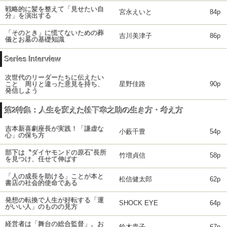
戦略的に髪を整えて「見せたい自
宮永えいと
84p
分」を演出する
「そのとき」に慌てないための葬
吉川美津子
86p
儀とお墓の基礎知識
Series Interview
次世代のリーダーたちに伝えたい
こと 周りと違った意見を持ち、
星野佳路
90p
発信しよう
第2特集：人生を変えた松下幸之助の生き方・考え方
吉本新喜劇座長が実践！「謙虚な
小藪千豊
54p
心」の保ち方
部下は〝ダイヤモンドの原石″長所
竹増貞信
58p
を見つけ、任せて伸ばす
「人の成長を助ける」ことが本と
松信健太郎
62p
書店の社会的使命である
発想の転換で人生が好転する「運
SHOCK EYE
64p
がいい人」のものの見方
経営者は「舞台の総合監督」。お