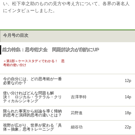
い、松下幸之助のものの見方や考え方について、各界の著名人
にインタビューしました。
今月号の目次
総力特集：思考術大全 問題解決力が劇的にUP
＜第1部＞ケーススタディでわかる！ 思
考術の使い分け
今の自分には、どの思考術が一番
12p
必要なのか？
使い分ければどんな問題も解
決！ ロジカル・ラテラル・クリ
吉澤準特
14p
ティカルシンキング
限られた事実から結論を導く帰納
苅野進
18p
的思考と演繹的思考の違いとは？
視野が広がり、世界が変わる「具
細谷功
22p
体⇔抽象」思考トレーニング