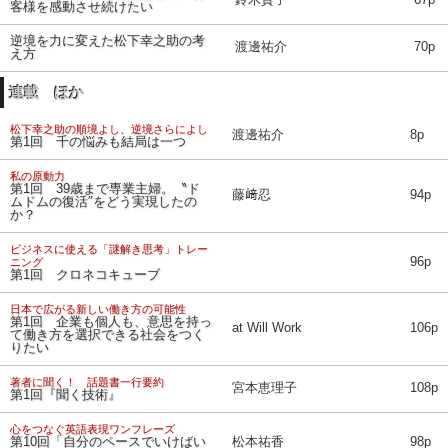
鈴木貴子
67p
客様を感動させ続けたい
逆境を力に変えた松下幸之助の考
渡邊祐介
70p
え方
連載 ほか
松下幸之助の順境よし、逆境さらによし
渡邊祐介
8p
第1回 千の悩みも結局は一つ
私の原動力
第1回 39歳まで専業主婦。〝ド
藤﨑忍
94p
ムドムの復活″をどう実現したの
か？
ビジネスに使える「謎解き思考」トレー
96p
ニング
第1回 クロネコキューブ
日本で広がる新しい働き方の可能性
第1回 企業も個人も、意思を持っ
at Will Work
106p
て働き方を選択できる社会をつく
りたい
著者に聞く！ 話題書一行要約
宮本恵理子
108p
第1回『聞く技術』
心をつなぐ英語表現ワンフレーズ
第10回「自分のペースでいけばい
松本祐香
98p