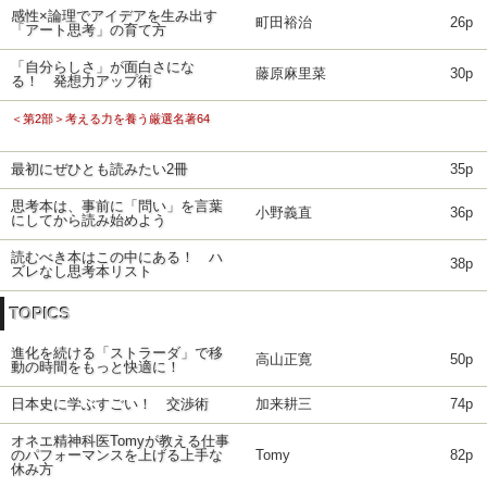
感性×論理でアイデアを生み出す
町田裕治
26p
「アート思考」の育て方
「自分らしさ」が面白さにな
藤原麻里菜
30p
る！ 発想力アップ術
＜第2部＞考える力を養う厳選名著64
最初にぜひとも読みたい2冊
35p
思考本は、事前に「問い」を言葉
小野義直
36p
にしてから読み始めよう
読むべき本はこの中にある！ ハ
38p
ズレなし思考本リスト
TOPICS
進化を続ける「ストラーダ」で移
高山正寛
50p
動の時間をもっと快適に！
日本史に学ぶすごい！ 交渉術
加来耕三
74p
オネエ精神科医Tomyが教える仕事
のパフォーマンスを上げる上手な
Tomy
82p
休み方