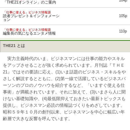
104p
「THE21オンライン」のご案内
「仕事に使える」ビジネス情報源
読者プレゼント＆インフォメーシ
105p
ョン
「仕事に使える」ビジネス情報源
110p
編集長の気になるエンタメ情報
THE21 とは
実力主義時代のいま、ビジネスマンには仕事の能力やスキル
をアップさせることが強く求められています。月刊誌『ＴＨＥ
21』ではその要請に応え、(1)いま話題のビジネス・スキルをや
さしく解説するとともに、(2)第一線で活躍しているビジネスパ
ーソンのプロのノウハウを紹介するなど、「いますぐ使える仕
事術」が満載されています。それに加えて、(3)いまさら人に聞
けない基礎知識や、(4)最低限抑えておきたい最新トピックスも
提供し、ビジネスマン必読の情報誌づくりをめざしています。
昭和５９年１０月の創刊以来、ビジネスマンを中心に幅広い年
齢層で大きな反響を呼んでいます。