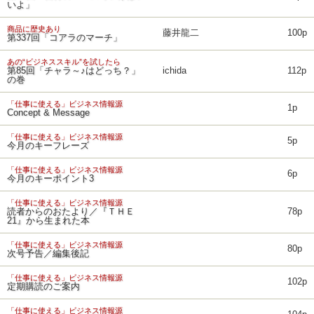
いよ」
商品に歴史あり
藤井龍二
100p
第337回「コアラのマーチ」
あの“ビジネススキル”を試したら
第85回「チャラ～♪はどっち？」
ichida
112p
の巻
「仕事に使える」ビジネス情報源
1p
Concept & Message
「仕事に使える」ビジネス情報源
5p
今月のキーフレーズ
「仕事に使える」ビジネス情報源
6p
今月のキーポイント3
「仕事に使える」ビジネス情報源
読者からのおたより／『ＴＨＥ
78p
21』から生まれた本
「仕事に使える」ビジネス情報源
80p
次号予告／編集後記
「仕事に使える」ビジネス情報源
102p
定期購読のご案内
「仕事に使える」ビジネス情報源