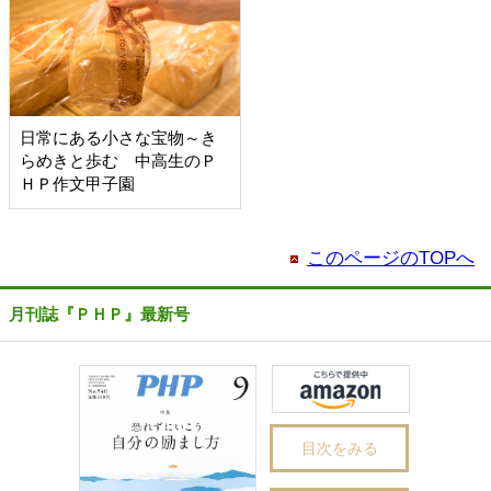
日常にある小さな宝物～き
らめきと歩む 中高生のＰ
ＨＰ作文甲子園
このページのTOPへ
月刊誌『ＰＨＰ』最新号
目次をみる