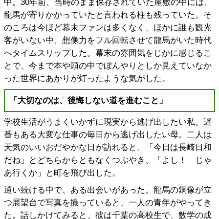
中。30年前、当時のまま保存されていた屋敷の中には、
龍馬が寄りかかっていたと言われる柱も残っていた。そ
のころは今ほど幕末ファンは多くなく、ほかに誰も観光
客がいない中、想像力をフル回転させて龍馬がいた時代
へタイムスリップした。幕末の雰囲気をじかに感じるこ
とで、今まで本や頭の中でぼんやりとしか見えていなか
った世界にあかりが灯ったような気がした。
「大切なのは、後悔しない道を進むこと」
学校生活がうまくいかずに現実から逃げ出したい私。遅
番もある大変な仕事の毎日から逃げ出したい母。二人は
天気のいいおだやかな日が訪れると、「今日は長崎日和
だね」とどちらからともなくつぶやき、「よし！ じゃ
あ行くか」と町を飛び出した。
通い続ける中で、ある出会いがあった。龍馬の銅像が立
つ展望台で写真を撮っていると、一人の青年がやってき
た。話しかけてみると、彼は千葉の高校生で、数学の成