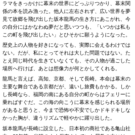
ラマをきっかけに幕末の世界にどっぷりつかり、幕末関
係の本を読み漁った。他人に左右されず、広い世界を夢
見て故郷を飛び出した坂本龍馬の生き方にあこがれ、今
の自分にはかなわぬ夢だと思いつつも、「いつかは私も
この町を飛び出したい」とひそかに願うようになった。
歴史上の人物を好きになっても、実際に会えるわけでは
ない。だが、私にとってそれは大した問題ではない。た
とえ同じ時代を生きていなくても、その人物が過ごした
場所へ行けば、あとは想像力が何とかしてくれる。
龍馬と言えば、高知、京都、そして長崎。本命は幕末の
主要な舞台である京都だが、遠いし旅費もかかる。しか
し長崎なら、福岡の南にある自分の町からはフェリーに
乗ればすぐだ。この海の向こうに幕末を感じられる場所
があると思うと、今まで恐怖や不安でしかドキドキしな
かった胸が、違うリズムで軽やかに躍り出した。
坂本龍馬が長崎に設立した、日本初の商社である亀山社