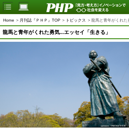
Home
月刊誌『ＰＨＰ』TOP
トピックス
龍馬と青年がくれた勇
龍馬と青年がくれた勇気...エッセイ「生きる」