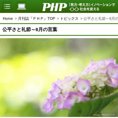
Home
月刊誌『ＰＨＰ』TOP
トピックス
公平さと礼節～6月
公平さと礼節～6月の言葉