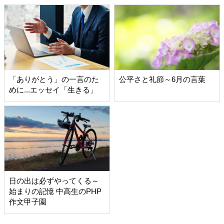
「ありがとう」の一言のた
公平さと礼節～6月の言葉
めに...エッセイ「生きる」
日の出は必ずやってくる～
始まりの記憶 中高生のPHP
作文甲子園