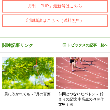
月刊「PHP」最新号はこちら
定期購読はこちら（送料無料）
関連記事リンク
トピックスの記事一覧へ
風に吹かれても～7月の言葉
仲間とつないだバトン～ 始
まりの記憶 中高生のPHP作
文甲子園