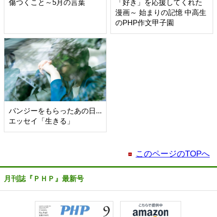
傷つくこと～5月の言葉
「好き」を応援してくれた
漫画～ 始まりの記憶 中高生
のPHP作文甲子園
パンジーをもらったあの日...
エッセイ「生きる」
このページのTOPへ
月刊誌『ＰＨＰ』最新号