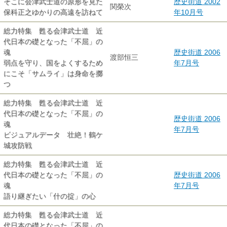
そこに会津武士道の原形を見た
歴史街道 2002
関榮次
保科正之ゆかりの高遠を訪ねて
年10月号
総力特集 甦る会津武士道 近
代日本の礎となった「不屈」の
魂
歴史街道 2006
渡部恒三
弱点を守り、国をよくするため
年7月号
にこそ「サムライ」は身命を擲
つ
総力特集 甦る会津武士道 近
代日本の礎となった「不屈」の
歴史街道 2006
魂
年7月号
ビジュアルデータ 壮絶！鶴ケ
城攻防戦
総力特集 甦る会津武士道 近
代日本の礎となった「不屈」の
歴史街道 2006
魂
年7月号
語り継ぎたい「什の掟」の心
総力特集 甦る会津武士道 近
代日本の礎となった「不屈」の