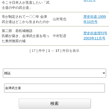
今こそ日本人が見直したい「武
士道の中の武士道」
市が制定されて一〇〇年 会津
歴史街道 1999
山村竜也
武士道はどこから生まれたのか
年10月号
第二部 若松城物語
歴史街道増刊号
氏郷が築き、会津武士道を培っ
中村彰彦
2003年11月号
た奥州無双の城
[ 17 ] 件中 [
1
～
17
] 件目を表示