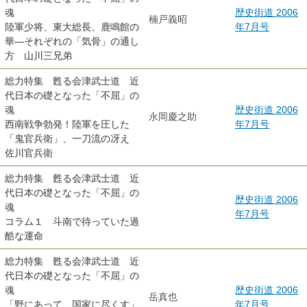
魂
歴史街道 2006
楠戸義昭
陸軍少将、東大総長、鹿鳴館の
年7月号
華―それぞれの「気骨」の通し
方 山川三兄弟
総力特集 甦る会津武士道 近
代日本の礎となった「不屈」の
魂
歴史街道 2006
永岡慶之助
西南戦争勃発！陸軍を圧した
年7月号
「鬼官兵衛」、一刀流の冴え
佐川官兵衛
総力特集 甦る会津武士道 近
代日本の礎となった「不屈」の
歴史街道 2006
魂
年7月号
コラム１ 斗南で待っていた過
酷な運命
総力特集 甦る会津武士道 近
代日本の礎となった「不屈」の
魂
歴史街道 2006
岳真也
「野にあって、国家に尽くす」
年7月号