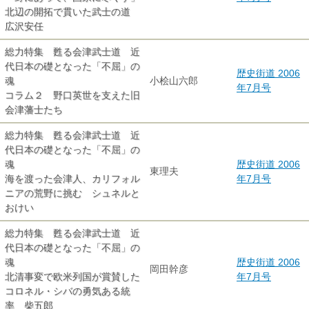
北辺の開拓で貫いた武士の道
広沢安任
総力特集 甦る会津武士道 近
代日本の礎となった「不屈」の
歴史街道 2006
魂
小桧山六郎
年7月号
コラム２ 野口英世を支えた旧
会津藩士たち
総力特集 甦る会津武士道 近
代日本の礎となった「不屈」の
魂
歴史街道 2006
東理夫
海を渡った会津人、カリフォル
年7月号
ニアの荒野に挑む シュネルと
おけい
総力特集 甦る会津武士道 近
代日本の礎となった「不屈」の
魂
歴史街道 2006
岡田幹彦
北清事変で欧米列国が賞賛した
年7月号
コロネル・シバの勇気ある統
率 柴五郎