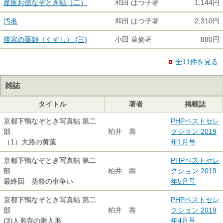
産医お信なぞとき帖（二）
和田 はつ子著
1,144円
汚名
和田 はつ子著
2,310円
後宮の薬師（くすし） (三)
小田 菜摘著
880円
全11件を見る
雑誌
タイトル
著者
掲載誌
京都下鴨なぞとき写真帖 第二
PHPベストセレ
部
柏井 壽
クション 2019
（1）大路の黄葉
年1月号
京都下鴨なぞとき写真帖 第二
PHPベストセレ
部
柏井 壽
クション 2019
最終回 葵祭の車争い
年5月号
京都下鴨なぞとき写真帖 第二
PHPベストセレ
部
柏井 壽
クション 2019
(3)人形寺の雛人形
年4月号