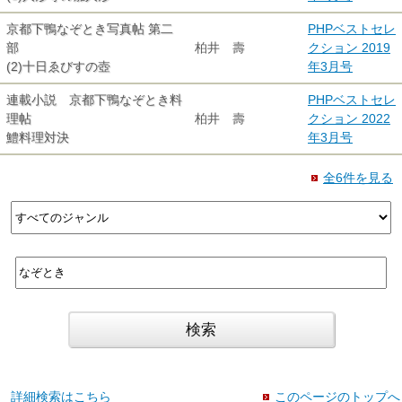
京都下鴨なぞとき写真帖 第二
PHPベストセレ
部
柏井 壽
クション 2019
(2)十日ゑびすの壺
年3月号
連載小説 京都下鴨なぞとき料
PHPベストセレ
理帖
柏井 壽
クション 2022
鱧料理対決
年3月号
全6件を見る
詳細検索はこちら
このページのトップへ