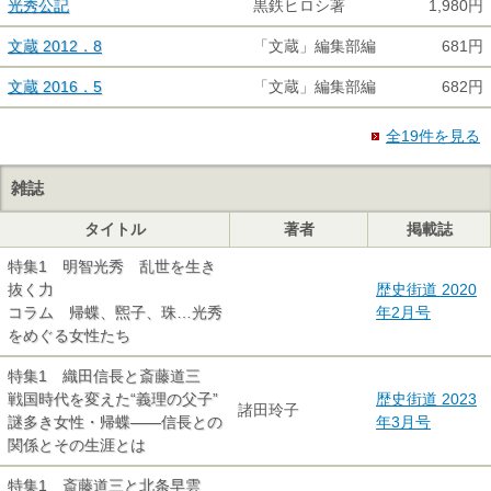
光秀公記
黒鉄ヒロシ著
1,980円
文蔵 2012．8
「文蔵」編集部編
681円
文蔵 2016．5
「文蔵」編集部編
682円
全19件を見る
雑誌
タイトル
著者
掲載誌
特集1 明智光秀 乱世を生き
抜く力
歴史街道 2020
コラム 帰蝶、煕子、珠…光秀
年2月号
をめぐる女性たち
特集1 織田信長と斎藤道三
戦国時代を変えた“義理の父子”
歴史街道 2023
諸田玲子
謎多き女性・帰蝶――信長との
年3月号
関係とその生涯とは
特集1 斎藤道三と北条早雲