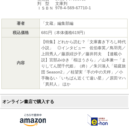
文庫判
判 型
978-4-569-67710-1
ＩＳＢＮ
著者
「文蔵」編集部編
税込価格
681円（本体価格619円）
【特集】どれから読む？「文庫書き下ろし時代
小説」 ◎インタビュー 佐伯泰英／鳥羽亮／
上田秀人／藤原緋沙子／藤井邦夫 【連載小
説】宮部みゆき「桜ほうさら」／山本兼一「ま
内容
りしてん誾千代姫」（終）／朱川湊人「箱庭旅
団 Season2」／桂望実「手の中の天秤」／小
手鞠るい「いちばん近くて遠い星」／原田マハ
「異邦人」 ほか
オンライン書店で購入する