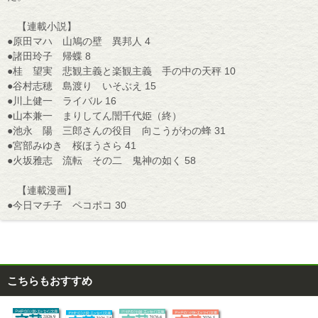
【連載小説】
●原田マハ 山鳩の壁 異邦人 4
●諸田玲子 帰蝶 8
●桂 望実 悲観主義と楽観主義 手の中の天秤 10
●谷村志穂 島渡り いそぶえ 15
●川上健一 ライバル 16
●山本兼一 まりしてん誾千代姫（終）
●池永 陽 三郎さんの役目 向こうがわの蜂 31
●宮部みゆき 桜ほうさら 41
●火坂雅志 流転 その二 鬼神の如く 58
【連載漫画】
●今日マチ子 ペコポコ 30
こちらもおすすめ