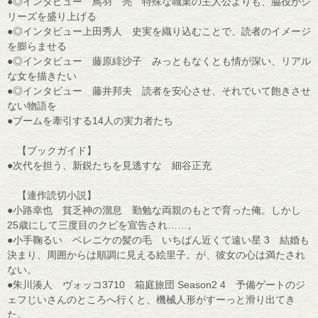
●◎インタビュー 鳥羽 亮 特殊な職業の主人公よりも、脇役がシ
リーズを盛り上げる
●◎インタビュー上田秀人 史実を織り込むことで、読者のイメージ
を膨らませる
●◎インタビュー 藤原緋沙子 みっともなくとも情が深い、リアル
な女を描きたい
●◎インタビュー 藤井邦夫 読者を安心させ、それでいて飽きさせ
ない物語を
●ブームを牽引する14人の実力者たち
【ブックガイド】
●次代を担う、新鋭たちを見逃すな 細谷正充
【連作読切小説】
●小路幸也 貧乏神の溜息 勤勉な両親のもとで育った俺。しかし
25歳にして三度目のクビを宣告され……。
●小手鞠るい ベレニケの髪の毛 いちばん近くて遠い星 3 結婚も
決まり、周囲からは順調に見える絵里子。が、彼女の心は満たされ
ない。
●朱川湊人 ヴォッコ3710 箱庭旅団 Season2 4 予備ゲートのジ
ェフじいさんのところへ行くと、機械人形がすーっと滑り出てき
た。