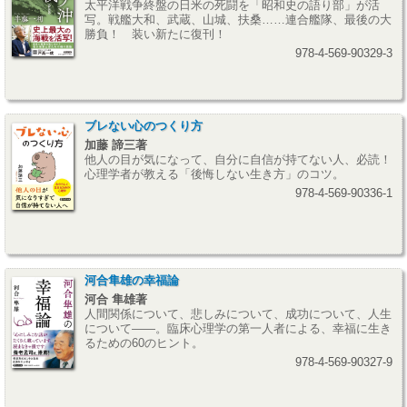
太平洋戦争終盤の日米の死闘を「昭和史の語り部」が活
写。戦艦大和、武蔵、山城、扶桑……連合艦隊、最後の大
勝負！ 装い新たに復刊！
978-4-569-90329-3
ブレない心のつくり方
加藤 諦三著
他人の目が気になって、自分に自信が持てない人、必読！
心理学者が教える「後悔しない生き方」のコツ。
978-4-569-90336-1
河合隼雄の幸福論
河合 隼雄著
人間関係について、悲しみについて、成功について、人生
について――。臨床心理学の第一人者による、幸福に生き
るための60のヒント。
978-4-569-90327-9