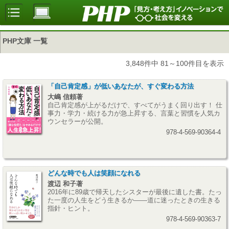
PHP文庫 一覧
3,848件中 81～100件目を表示
「自己肯定感」が低いあなたが、すぐ変わる方法
大嶋 信頼著
自己肯定感が上がるだけで、すべてがうまく回り出す！ 仕
事力・学力・続ける力が急上昇する、言葉と習慣を人気カ
ウンセラーが公開。
978-4-569-90364-4
どんな時でも人は笑顔になれる
渡辺 和子著
2016年に89歳で帰天したシスターが最後に遺した書。たっ
た一度の人生をどう生きるか――道に迷ったときの生きる
指針・ヒント。
978-4-569-90363-7