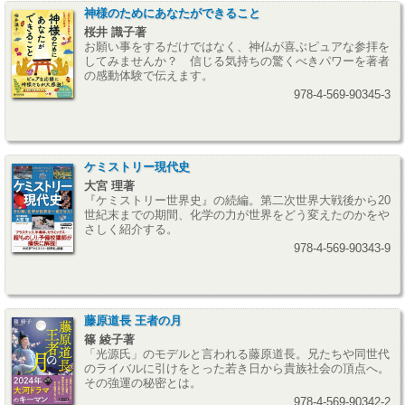
神様のためにあなたができること
桜井 識子著
お願い事をするだけではなく、神仏が喜ぶピュアな参拝を
してみませんか？ 信じる気持ちの驚くべきパワーを著者
の感動体験で伝えます。
978-4-569-90345-3
ケミストリー現代史
大宮 理著
『ケミストリー世界史』の続編。第二次世界大戦後から20
世紀末までの期間、化学の力が世界をどう変えたのかをや
さしく紹介する。
978-4-569-90343-9
藤原道長 王者の月
篠 綾子著
「光源氏」のモデルと言われる藤原道長。兄たちや同世代
のライバルに引けをとった若き日から貴族社会の頂点へ。
その強運の秘密とは。
978-4-569-90342-2