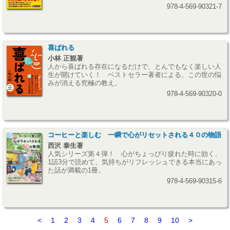
978-4-569-90321-7
喜ばれる
小林 正観著
人から喜ばれる存在になるだけで、とんでもなく楽しい人
生が開けていく！ ベストセラー著者による、この世の悩
みが消える究極の教え。
978-4-569-90320-0
コーヒーと楽しむ 一瞬で心がリセットされる４０の物語
西沢 泰生著
人気シリーズ第４弾！ 心がちょっぴり疲れた時に効く、
1話3分で読めて、気持ちがリフレッシュできる本当にあっ
た話が満載の1冊。
978-4-569-90315-6
<
1
2
3
4
5
6
7
8
9
10
>