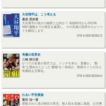
大谷翔平は、こう考える
桑原 晃弥著
大谷選手の強さの秘密とは何か？ 高校時代から2023年
WBC優勝までの発言を厳選し、その言葉の背景やエピソー
ドを解説します。
978-4-569-90362-0
奇書の世界史
三崎 律日著
かつての名著が現代では、トンデモ本か、悪書か。 “数
奇”な運命をたどった“書物”を一挙紹介。動画サイトの大人
気番組を文庫化。
978-4-569-90344-6
わるい平安貴族
繁田 信一著
射殺された清少納言の実兄、殺人犯を皇族に偽装、公共事