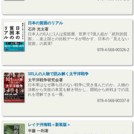
日本の貧困のリアル
石井 光太著
日本人の6人に1人は貧困層、世界で7億人超が「絶対的貧
困」…途上国との比較データが明かす、日本の「見えない
貧困」の真実!
978-4-569-90326-2
101人の人物で読み解く太平洋戦争
太平洋戦争研究会著
日本軍はなぜ勝ち目のない戦争に突き進んだのか。人物の
決断から失敗の本質を解き明かし、開戦から終戦までの流
れを理解できる一冊。
978-4-569-90337-8
レイテ沖海戦＜新装版＞
半藤 一利著