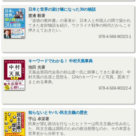
日本と世界の架け橋になった30の秘話
渡邊 毅著
『道徳の教科書』の著者が、日本人と外国人の間で築かれ
てきた友好物語を紹介。ウクライナ戦争の時代だからこそ
押さえておきたい。
978-4-569-90323-1
キーワードでわかる！ 中村天風事典
池田 光著
天風会第四代会長の杉山彦一氏に師事してきた著者が、中
村天風の生涯と思想を、124のキーワードと写真、図表で
まとめる事典。
978-4-569-90322-4
知らないとヤバい民主主義の歴史
宇山 卓栄著
民衆が望む政治を行なったヒトラーは民主主義が生み出し
た。民主主義は国民のための政治形態なのか。その本質を
世界史から分析する。