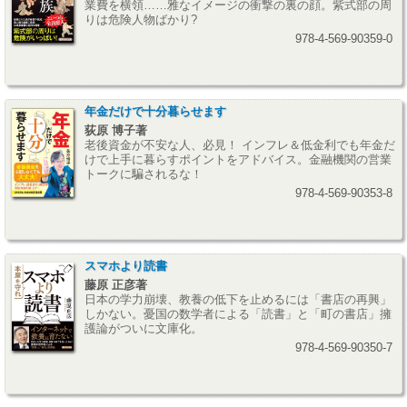
業費を横領……雅なイメージの衝撃の裏の顔。紫式部の周
りは危険人物ばかり?
978-4-569-90359-0
年金だけで十分暮らせます
荻原 博子著
老後資金が不安な人、必見！ インフレ＆低金利でも年金だ
けで上手に暮らすポイントをアドバイス。金融機関の営業
トークに騙されるな！
978-4-569-90353-8
スマホより読書
藤原 正彦著
日本の学力崩壊、教養の低下を止めるには「書店の再興」
しかない。憂国の数学者による「読書」と「町の書店」擁
護論がついに文庫化。
978-4-569-90350-7