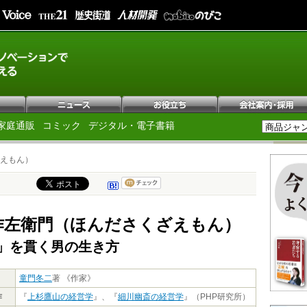
家庭通販
コミック
デジタル・電子書籍
えもん）
作左衛門（ほんださくざえもん）
」を貫く男の生き方
童門冬二
著 《作家》
作
『
上杉鷹山の経営学
』、『
細川幽斎の経営学
』（PHP研究所）