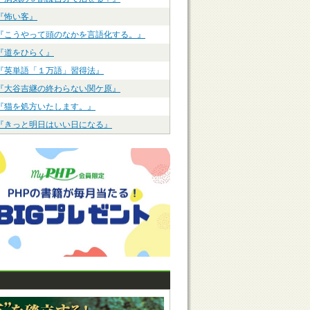
『怖い客』
『こうやって頭のなかを言語化する。』
『道をひらく』
『英単語「１万語」習得法』
『大谷吉継の終わらない関ケ原』
『猫を処方いたします。』
『きっと明日はいい日になる』