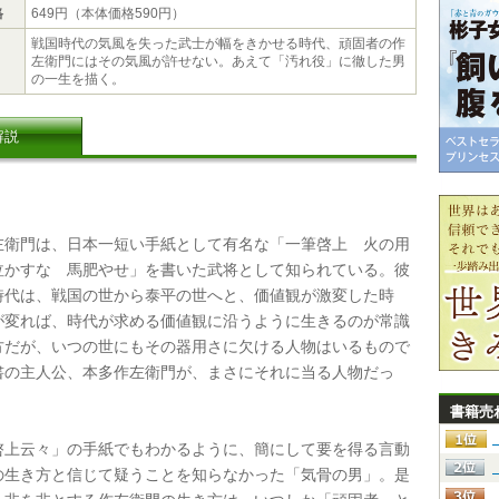
格
649円（本体価格590円）
戦国時代の気風を失った武士が幅をきかせる時代、頑固者の作
左衛門にはその気風が許せない。あえて「汚れ役」に徹した男
の一生を描く。
解説
衛門は、日本一短い手紙として有名な「一筆啓上 火の用
泣かすな 馬肥やせ」を書いた武将として知られている。彼
時代は、戦国の世から泰平の世へと、価値観が激変した時
が変れば、時代が求める価値観に沿うように生きるのが常識
方だが、いつの世にもその器用さに欠ける人物はいるもので
書の主人公、本多作左衛門が、まさにそれに当る人物だっ
書籍売
上云々」の手紙でもわかるように、簡にして要を得る言動
の生き方と信じて疑うことを知らなかった「気骨の男」。是