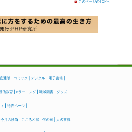
このページのTOPへ
庭通販
コミック
デジタル・電子書籍
通信教育
eラーニング
職域図書
グッズ
ティ
特設ページ
』今月の診断
こころ相談
何の日
人名事典