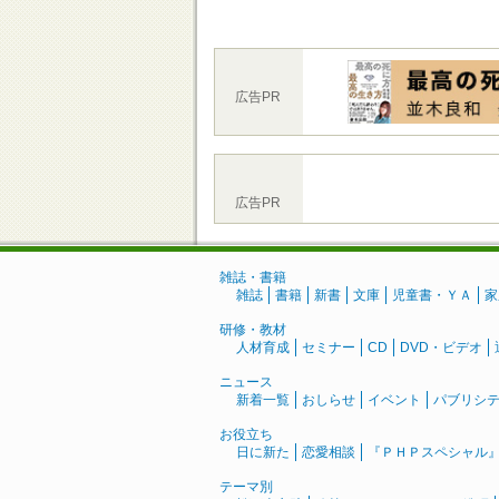
広告PR
広告PR
雑誌・書籍
雑誌
書籍
新書
文庫
児童書・ＹＡ
家
研修・教材
人材育成
セミナー
CD
DVD・ビデオ
ニュース
新着一覧
おしらせ
イベント
パブリシ
お役立ち
日に新た
恋愛相談
『ＰＨＰスペシャル
テーマ別