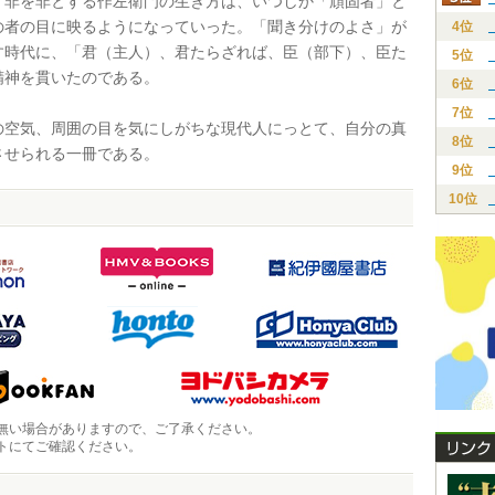
、非を非とする作左衛門の生き方は、いつしか「頑固者」と
の者の目に映るようになっていった。「聞き分けのよさ」が
4位
す時代に、「君（主人）、君たらざれば、臣（部下）、臣た
5位
精神を貫いたのである。
6位
7位
空気、周囲の目を気にしがちな現代人にっとて、自分の真
8位
させられる一冊である。
9位
10位
無い場合がありますので、ご了承ください。
トにてご確認ください。