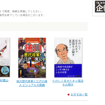
トで再度、検索を実施してください。
販売を終了している場合がございます。
杉鷹山
たのしく生きたきゃ落語
徳川歴代将軍と江戸の偉
をお聞き
人 ビジュアル大図鑑
おすすめ一覧