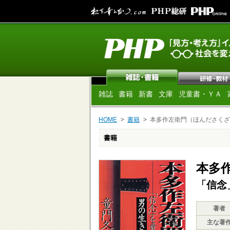
雑誌
書籍
新書
文庫
児童書・ＹＡ
HOME
書籍
本多作左衛門（ほんださくざ
書籍
本多
「信念
著者
主な著