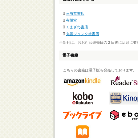
三省堂書店
有隣堂
くまざわ書店
丸善ジュンク堂書店
※新刊は、おおむね発売日の２日後に店頭に並
電子書籍
こちらの書籍は電子版も発売しております。