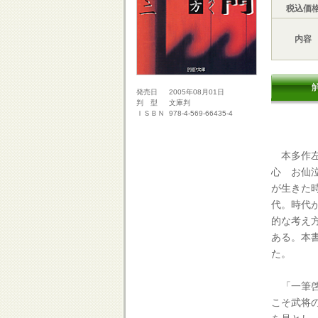
税込価
内容
2005年08月01日
発売日
文庫判
判 型
978-4-569-66435-4
ＩＳＢＮ
本多作左
心 お仙
が生きた
代。時代
的な考え
ある。本
た。
「一筆啓
こそ武将