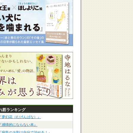
れ筋ランキング
『夢幻花（むげんばな）』
『感情的にならない本』
『病気の９割は自分で治せる！』