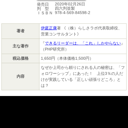
2020年02月26日
発売日
四六判並製
判 型
978-4-569-84598-2
ＩＳＢＮ
伊庭正康
著 《（株）らしさラボ代表取締役、
著者
営業コンサルタント》
『
できるリーダーは、「これ」しかやらない
』
主な著作
（PHP研究所）
税込価格
1,650円（本体価格1,500円）
なぜか上司から頼りにされる人の秘密は、「フ
ォロワーシップ」にあった！ 上位3％の人だ
内容
けが実践している「正しい頑張りどころ」と
は？