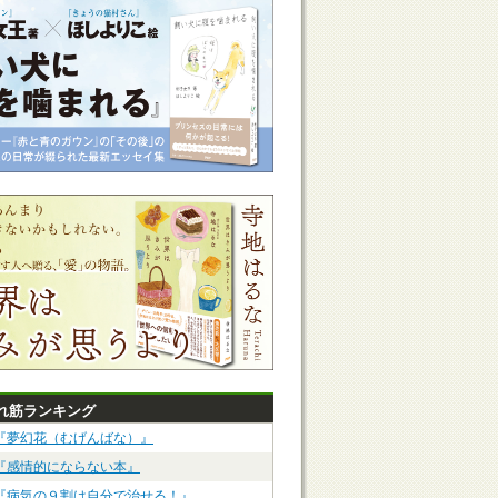
れ筋ランキング
『夢幻花（むげんばな）』
『感情的にならない本』
『病気の９割は自分で治せる！』