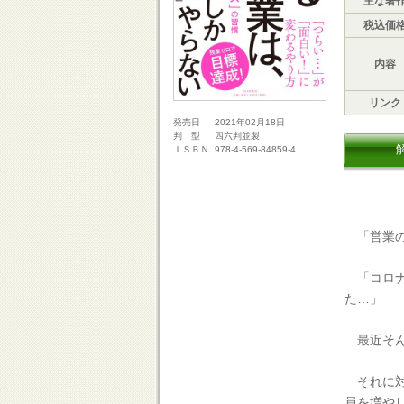
主な著
税込価
内容
リンク
2021年02月18日
発売日
四六判並製
判 型
978-4-569-84859-4
ＩＳＢＮ
「営業の
「コロナ
た…」
最近そん
それに対
員を増や