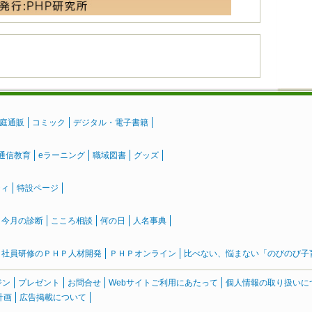
庭通販
コミック
デジタル・電子書籍
通信教育
eラーニング
職域図書
グッズ
ティ
特設ページ
』今月の診断
こころ相談
何の日
人名事典
社員研修のＰＨＰ人材開発
ＰＨＰオンライン
比べない、悩まない「のびのび子育て
ジン
プレゼント
お問合せ
Webサイトご利用にあたって
個人情報の取り扱いに
計画
広告掲載について