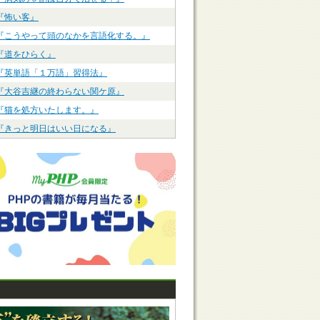
『怖い客』
『こうやって頭のなかを言語化する。』
『道をひらく』
『英単語「１万語」習得法』
『大谷吉継の終わらない関ケ原』
『猫を処方いたします。』
『きっと明日はいい日になる』