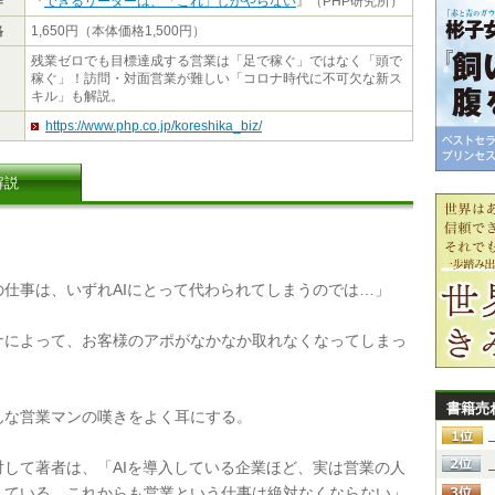
作
『
できるリーダーは、「これ」しかやらない
』（PHP研究所）
格
1,650円（本体価格1,500円）
残業ゼロでも目標達成する営業は「足で稼ぐ」ではなく「頭で
稼ぐ」！訪問・対面営業が難しい「コロナ時代に不可欠な新ス
キル」も解説。
https://www.php.co.jp/koreshika_biz/
解説
仕事は、いずれAIにとって代わられてしまうのでは…」
によって、お客様のアポがなかなか取れなくなってしまっ
書籍売
な営業マンの嘆きをよく耳にする。
して著者は、「AIを導入している企業ほど、実は営業の人
している。これからも営業という仕事は絶対なくならない」