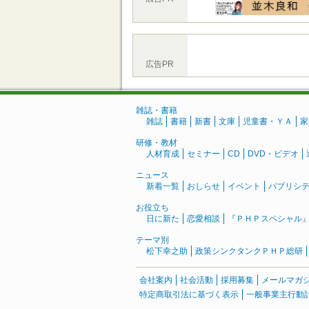
広告PR
雑誌・書籍
雑誌
書籍
新書
文庫
児童書・ＹＡ
家
研修・教材
人材育成
セミナー
CD
DVD・ビデオ
ニュース
新着一覧
おしらせ
イベント
パブリシ
お役立ち
日に新た
恋愛相談
『ＰＨＰスペシャル
テーマ別
松下幸之助
政策シンクタンクＰＨＰ総研
会社案内
社会活動
採用募集
メールマガ
特定商取引法に基づく表示
一般事業主行動