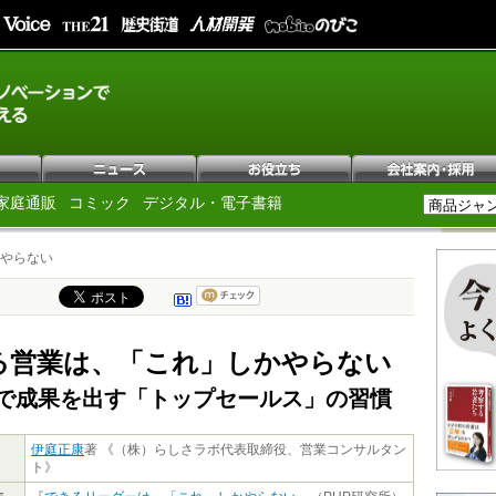
家庭通販
コミック
デジタル・電子書籍
やらない
る営業は、「これ」しかやらない
で成果を出す「トップセールス」の習慣
伊庭正康
著 《（株）らしさラボ代表取締役、営業コンサルタン
ト》