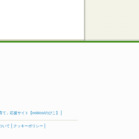
」応援サイト【nobico/のびこ】
ついて
クッキーポリシー