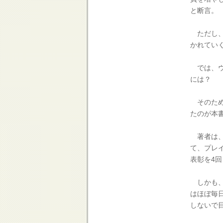
と断言。
ただし、
かれてい
では、ウ
には？
そのため
たのが本
著者は、
て、プレ
表彰を4
しかも、
はほぼ毎
しないで