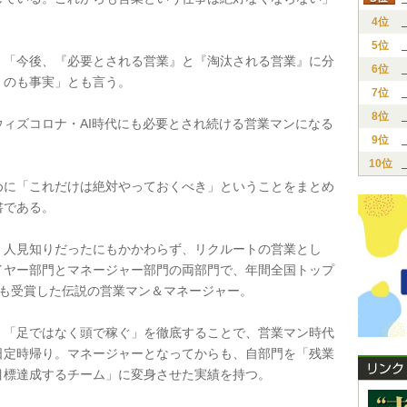
4位
5位
「今後、『必要とされる営業』と『淘汰される営業』に分
6位
くのも事実」とも言う。
7位
8位
ィズコロナ・AI時代にも必要とされ続ける営業マンになる
9位
10位
に「これだけは絶対やっておくべき」ということをまとめ
書である。
人見知りだったにもかかわらず、リクルートの営業とし
イヤー部門とマネージャー部門の両部門で、年間全国トップ
回も受賞した伝説の営業マン＆マネージャー。
「足ではなく頭で稼ぐ」を徹底することで、営業マン時代
日定時帰り。マネージャーとなってからも、自部門を「残業
目標達成するチーム」に変身させた実績を持つ。