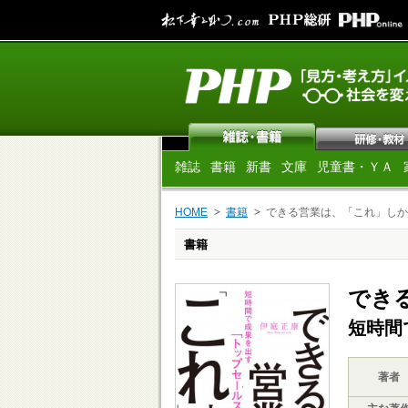
雑誌
書籍
新書
文庫
児童書・ＹＡ
HOME
書籍
できる営業は、「これ」しか
書籍
でき
短時間
著者