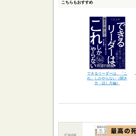
こちらもおすすめ
できるリーダーは、「こ
れ」しかやらない［聞き
方・話し方編］
広告PR