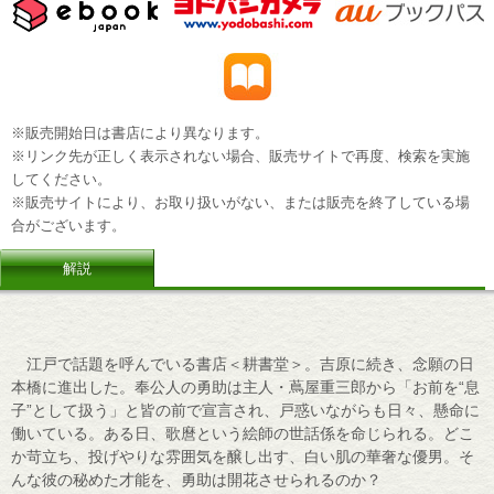
※販売開始日は書店により異なります。
※リンク先が正しく表示されない場合、販売サイトで再度、検索を実施
してください。
※販売サイトにより、お取り扱いがない、または販売を終了している場
合がございます。
解説
江戸で話題を呼んでいる書店＜耕書堂＞。吉原に続き、念願の日
本橋に進出した。奉公人の勇助は主人・蔦屋重三郎から「お前を“息
子”として扱う」と皆の前で宣言され、戸惑いながらも日々、懸命に
働いている。ある日、歌麿という絵師の世話係を命じられる。どこ
か苛立ち、投げやりな雰囲気を醸し出す、白い肌の華奢な優男。そ
んな彼の秘めた才能を、勇助は開花させられるのか？