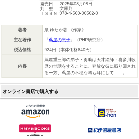
2025年08月08日
発売日
文庫判
判 型
978-4-569-90502-0
ＩＳＢＮ
著者
泉 ゆたか著 《作家》
主な著作
『
蔦屋の息子
』（PHP研究所）
税込価格
924円（本体価格840円）
蔦屋重三郎の弟子・勇助は天才絵師・喜多川歌
内容
麿の世話をすることに。奔放な彼に振り回され
る一方、蔦屋の不穏な噂も耳にして……。
オンライン書店で購入する