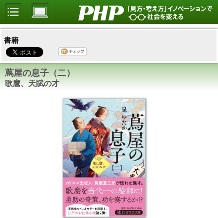
書籍
蔦屋の息子（二）
歌麿、天賦の才