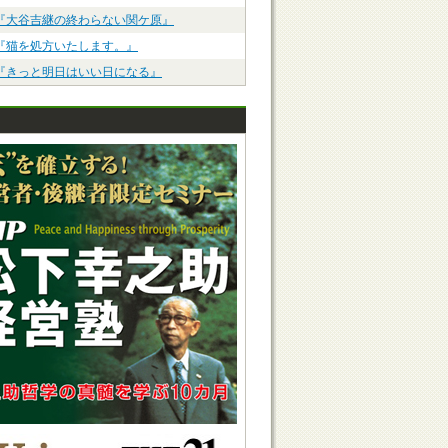
『大谷吉継の終わらない関ケ原』
『猫を処方いたします。』
『きっと明日はいい日になる』