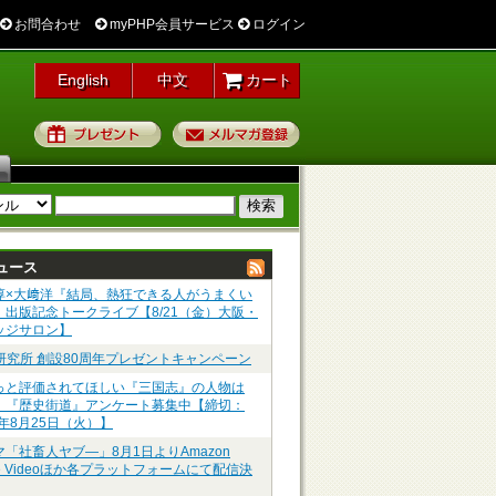
お問合わせ
myPHP会員サービス
ログイン
English
中文
カート
プレゼント
メルマガ登録
ュース
淳×大﨑洋『結局、熱狂できる人がうまくい
』出版記念トークライブ【8/21（金）大阪・
ッジサロン】
P研究所 創設80周年プレゼントキャンペーン
っと評価されてほしい『三国志』の人物は
】『歴史街道』アンケート募集中【締切：
6年8月25日（火）】
マ「社畜人ヤブ―」8月1日よりAmazon
me Videoほか各プラットフォームにて配信決