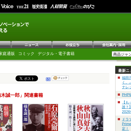
家庭通販
コミック
デジタル・電子書籍
最新ニ
福田
く。
ナレ
楠木誠一郎」関連書籍
PH
【も
誰？
202
ドラ
Pri
定！