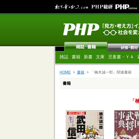
雑誌
書籍
新書
文庫
児童書・ＹＡ
HOME
書籍
「楠木誠一郎」関連書籍
書籍
「