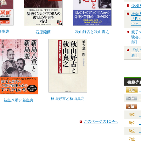
令和
社会
「Bi
ウェ
将事典
秋山好古と秋山真之
石原莞爾
親子
験会」
部】
「第
表！
書籍売
秋山好古と秋山真之
新島八重と新島襄
4位
このページのTOPへ
5位
6位
7位