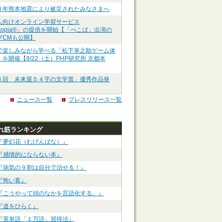
８年熊本地震により被災されたみなさまへ
人向けオンライン学習サービス
ztopia®」の提供を開始【「ぺこぱ」出演の
ブCMも公開】
で楽しみながら学べる「松下幸之助ゲーム体
を開催【8/22（土）PHP研究所 京都本
４回 未来屋５４字の文学賞」優秀作品発
ニュース一覧
プレスリリース一覧
れ筋ランキング
『夢幻花（むげんばな）』
『感情的にならない本』
『病気の９割は自分で治せる！』
『怖い客』
『こうやって頭のなかを言語化する。』
『道をひらく』
『英単語「１万語」習得法』