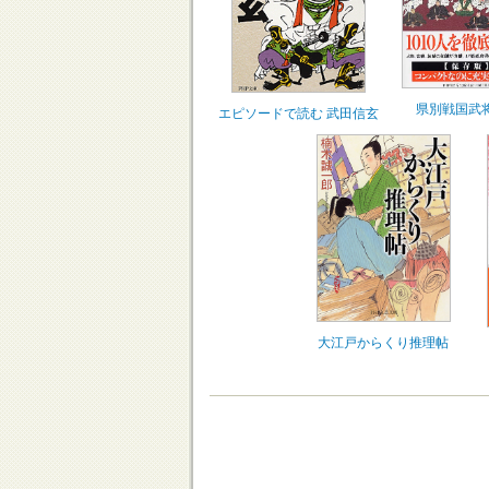
県別戦国武
エピソードで読む 武田信玄
大江戸からくり推理帖