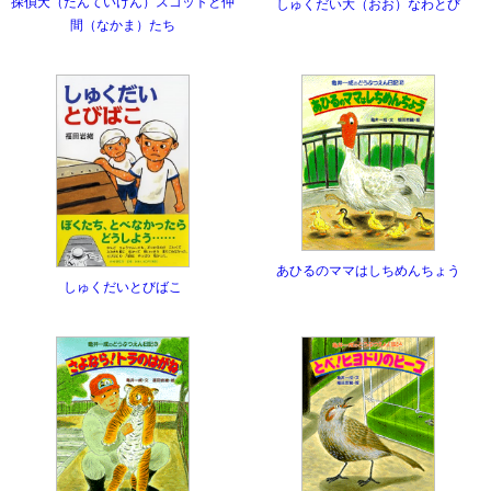
探偵犬（たんていけん）スコットと仲
しゅくだい大（おお）なわとび
間（なかま）たち
あひるのママはしちめんちょう
しゅくだいとびばこ