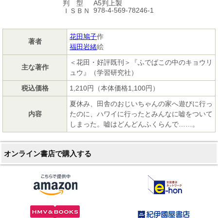
A5判上製
判 型
978-4-569-78246-1
ＩＳＢＮ
花田鳩子
作
著者
福田岩緒
絵
＜花田・好評既刊＞『ふでばこの中のキョウリ
主な著作
ュウ』（学習研究社）
税込価格
1,210円（本体価格1,100円）
夏休み、田舎のおじいちゃんの家へ遊びに行っ
内容
たのに、ハワイに行ったとみんなに嘘をついて
しまった。嘘はどんどんふくらんで……。
オンライン書店で購入する