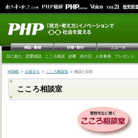
日に新た
恋愛相談
こころ相談
診断
何の日
人名事典
プレゼント
HOME
お役立ち
こころ相談室
相談と回答
こころ相談室