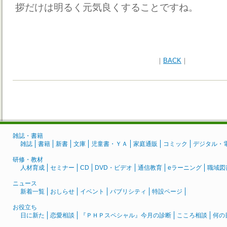
拶だけは明るく元気良くすることですね。
｜
BACK
｜
雑誌・書籍
雑誌
書籍
新書
文庫
児童書・ＹＡ
家庭通販
コミック
デジタル・
研修・教材
人材育成
セミナー
CD
DVD・ビデオ
通信教育
eラーニング
職域図
ニュース
新着一覧
おしらせ
イベント
パブリシティ
特設ページ
お役立ち
日に新た
恋愛相談
『ＰＨＰスペシャル』今月の診断
こころ相談
何の