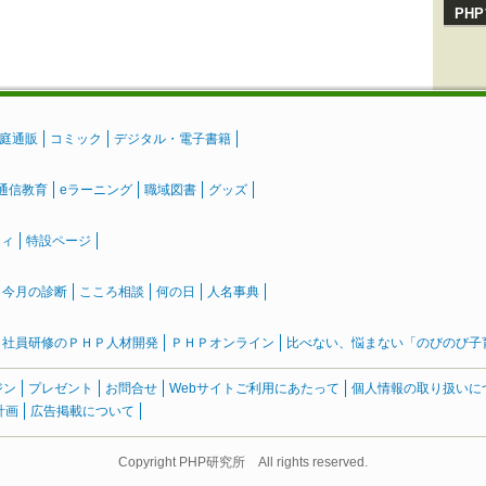
PH
庭通販
コミック
デジタル・電子書籍
通信教育
eラーニング
職域図書
グッズ
ティ
特設ページ
』今月の診断
こころ相談
何の日
人名事典
社員研修のＰＨＰ人材開発
ＰＨＰオンライン
比べない、悩まない「のびのび子育て
ジン
プレゼント
お問合せ
Webサイトご利用にあたって
個人情報の取り扱いに
計画
広告掲載について
Copyright PHP研究所 All rights reserved.