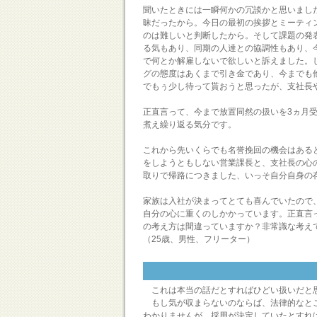
聞いたときには一瞬何かの冗談かと思いまし
昧だったから。今日の最初の挨拶とミーティ
のは難しいと判断したから。そして課題の発
る気もあり、同期の人達との協調性もあり、
で何とか解雇しないで欲しいと訴えました。
グの態度はあくまで引き金であり、今までも
でもぅ少し待って貰おうと思ったが、支社長
正直言って、今まで放置同然の扱いを3ヵ月
煮え繰り返る気分です。
これから先いくらでも名誉挽回の機会はある
をしようともしない営業課長と、支社長の心
取りで帰路につきました、いっそ自分自身の
家族は入社が決まってとても喜んでいたので
自分の心に重くのしかかっています。正直言
の考え方は間違っていますか？非常識な考え
（25歳、男性、フリーター）
これは本当の話だとすればひどい扱いだと
もし気が収まらないのならば、法律的なとこ
わかりませんが、採用が決定していたとすれ