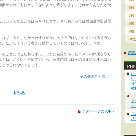
補償がされてもおかしくないような気がします。それからあなたが受
6位
7位
といろんなことがはっきりします。さしあたっては労働基準監督署
8位
9位
れば、入社しなかったほうが良かったのではないかという考え方も
10位
ば、たぶんそういう考えに移行していくのではないでしょうか。
恋愛
ることにはこだわらずに、いかに自分の払ったコストの代価を取り
ますね。こういう事情ですから、家族の方にはそのまま説明すればい
るとは思わないでしょう。
PH
出
その他のご相談→
い
授
教
｜
BACK
｜
ア
孤
ー
このページのTOPへ
「
坊