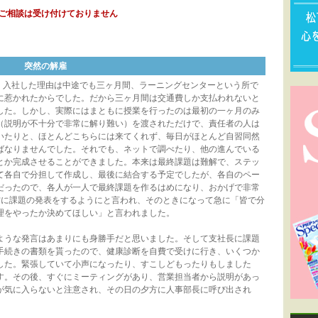
ご相談は受け付けておりません
突然の解雇
た。入社した理由は中途でも三ヶ月間、ラーニングセンターという所で
に惹かれたからでした。だから三ヶ月間は交通費しか支払われないと
した。しかし、実際にはまともに授業を行ったのは最初の一ヶ月のみ
（説明が不十分で非常に解り難い）を渡されただけで、責任者の人は
いたりと、ほとんどこちらには来てくれず、毎日がほとんど自習同然
ばなりませんでした。それでも、ネットで調べたり、他の進んでいる
とか完成させることができました。本来は最終課題は難解で、ステッ
て各自で分担して作成し、最後に結合する予定でしたが、各自のペー
だったので、各人が一人で最終課題を作るはめになり、おかげで非常
方に課題の発表をするようにと言われ、そのときになって急に「皆で分
理をやったか決めてほしい」と言われました。
ような発言はあまりにも身勝手だと思いました。そして支社長に課題
手続きの書類を貰ったので、健康診断を自費で受けに行き、いくつか
した。緊張していて小声になったり、すこしどもったりもしました
す。その後、すぐにミーティングがあり、営業担当者から説明があっ
が気に入らないと注意され、その日の夕方に人事部長に呼び出され