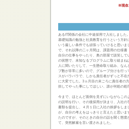
※現在
あるIT関係の会社に中途採用で入社しまし
基礎知識の勉強と社員教育を行うという方針
いう厳しい条件でも頑張っていけると思いま
で、それ以降の二ヶ月間は、課題用の仕様書
自分の仕事をやったり、奥の部屋で談笑して
の状態で、未知なるプログラムに取り組まね
人に聞いたりして、一生懸命取り組み、なん
プ数が非常に多いので、グループ分けを行っ
スがバラバラで、しかも責任者がずっと不在
に大変でした。3ヵ月目の末ごろに責任者の
担してやった事にしてほしい、誰が何処の処
今まで、ほとんど面倒を見ずにいながらこの
の説明を行い、その後採用が決まり、入社の
書類を提出し、４月１日に入社の挨拶をしま
が、自分の考えをはっきりと言えたと思いま
たのですが、そのときの自分の話を聞く態度
て、突然解雇を言い渡されました。