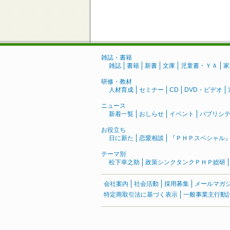
雑誌・書籍
雑誌
書籍
新書
文庫
児童書・ＹＡ
家
研修・教材
人材育成
セミナー
CD
DVD・ビデオ
ニュース
新着一覧
おしらせ
イベント
パブリシ
お役立ち
日に新た
恋愛相談
『ＰＨＰスペシャル
テーマ別
松下幸之助
政策シンクタンクＰＨＰ総研
会社案内
社会活動
採用募集
メールマガ
特定商取引法に基づく表示
一般事業主行動