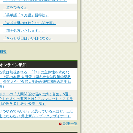
『道をひらく』
『英単語「１万語」習得法』
『大谷吉継の終わらない関ケ原』
『猫を処方いたします。』
『きっと明日はいい日になる』
相談
Pオンライン衆知
る杭は無視される...「部下に主体性を求めな
」上司の本音 太田肇（同志社大学政策学部教
）,金間大介（金沢大学融合研究域融合科学系
授）
ドラーの「人間関係の悩みに効く言葉」5選...
立した人生の要因とは? アルフレッド・アドラ
（心理学者）,岩井俊憲（訳）
いつやめてもいい」と思っている人ほど、三日
主にならない 井上新八（ブックデザイナー）
記事一覧