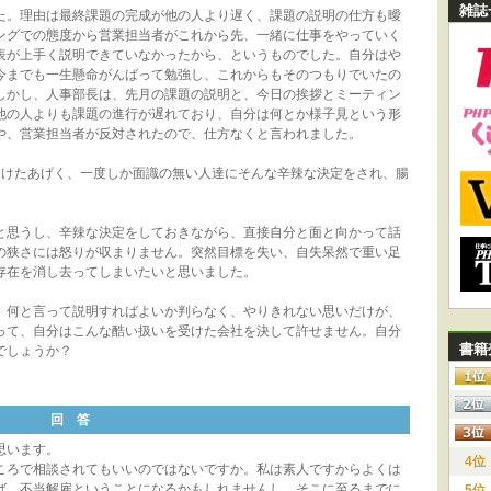
雑誌
た。理由は最終課題の完成が他の人より遅く、課題の説明の仕方も曖
ングでの態度から営業担当者がこれから先、一緒に仕事をやっていく
表が上手く説明できていなかったから、というものでした。自分はや
今までも一生懸命がんばって勉強し、これからもそのつもりでいたの
しかし、人事部長は、先月の課題の説明と、今日の挨拶とミーティン
他の人よりも課題の進行が遅れており、自分は何とか様子見という形
や、営業担当者が反対されたので、仕方なくと言われました。
受けたあげく、一度しか面識の無い人達にそんな辛辣な決定をされ、腸
と思うし、辛辣な決定をしておきながら、直接自分と面と向かって話
の狭さには怒りが収まりません。突然目標を失い、自失呆然で重い足
存在を消し去ってしまいたいと思いました。
、何と言って説明すればよいか判らなく、やりきれない思いだけが、
って、自分はこんな酷い扱いを受けた会社を決して許せません。自分
書籍
でしょうか？
回 答
思います。
4位
ろで相談されてもいいのではないですか。私は素人ですからよくは
ば、不当解雇ということになるかもしれませんし、そこに至るまでに
5位