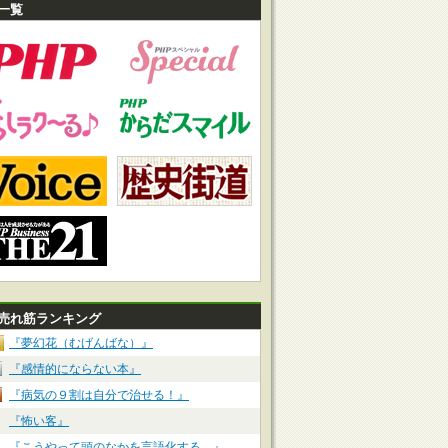
一覧
売れ筋ランキング
『夢幻花（むげんばな）』
『感情的にならない本』
『病気の９割は自分で治せる！』
『怖い客』
『こうやって頭のなかを言語化する。』