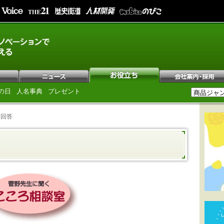
の日
人名事典
プレゼント
と回答