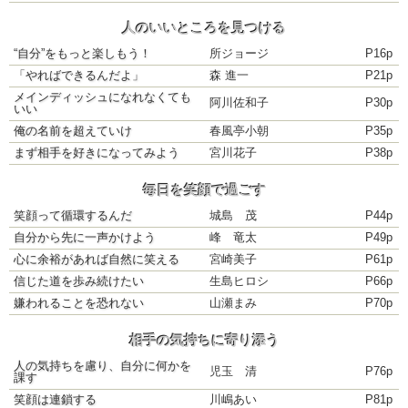
人のいいところを見つける
“自分”をもっと楽しもう！
所ジョージ
P16p
「やればできるんだよ」
森 進一
P21p
メインディッシュになれなくても
阿川佐和子
P30p
いい
俺の名前を超えていけ
春風亭小朝
P35p
まず相手を好きになってみよう
宮川花子
P38p
毎日を笑顔で過ごす
笑顔って循環するんだ
城島 茂
P44p
自分から先に一声かけよう
峰 竜太
P49p
心に余裕があれば自然に笑える
宮崎美子
P61p
信じた道を歩み続けたい
生島ヒロシ
P66p
嫌われることを恐れない
山瀬まみ
P70p
相手の気持ちに寄り添う
人の気持ちを慮り、自分に何かを
児玉 清
P76p
課す
笑顔は連鎖する
川嶋あい
P81p