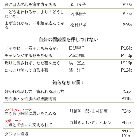
歌には人の心を癒す力がある
森山良子
P90p
「どう思われるか」より「どうし
内海桂子
P95p
たいか」
まず自分から、一歩踏み込んでみ
松村邦洋
P98p
る
自分の価値観を押しつけない
「そやね、一応そこもあるか」
田辺聖子
P104p
チャレンジする姿を見せる
乙武洋匡
P110p
周りに流されず、ただ芸を磨く
塙 宣之
P113p
にっこり笑って自己主張
遙 洋子
P124p
知らなきゃ損！
好かれる話し方 嫌われる話し方
P52p
男性脳・女性脳の取扱説明書
P118p
スペシャルトーク
船越英一郎×山村紅葉
P24p
向き合う時間に思いをこめる
夫婦トーク
西川きよし×西川ヘレン
P85p
ご縁と出会いに支えられて
P73・
ダジャレ道場
101p